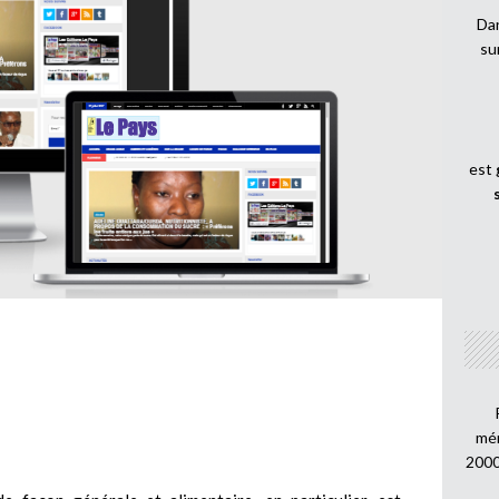
Dan
su
est
mén
2000