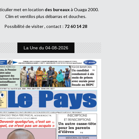
ticulier met en location
des bureaux
à Ouaga 2000.
Clim et ventilos plus débarras et douches.
Possibilité de visiter , contact :
72 60 14 28
La Une du 04-08-2026