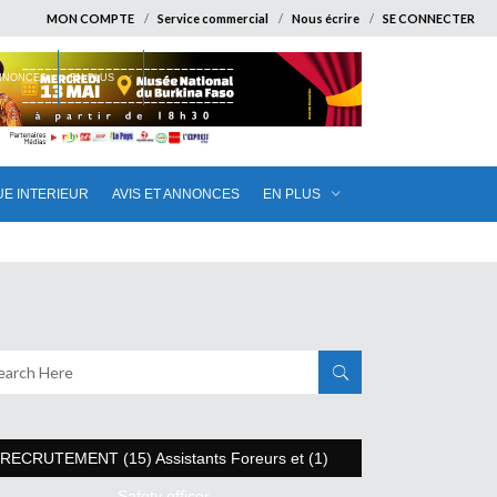
MON COMPTE
Service commercial
Nous écrire
SE CONNECTER
ANNONCES
EN PLUS
UE INTERIEUR
AVIS ET ANNONCES
EN PLUS
RECRUTEMENT (15) Assistants Foreurs et (1)
Safety officer