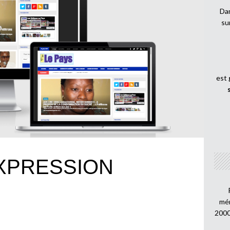
Dan
su
est
EXPRESSION
mén
2000