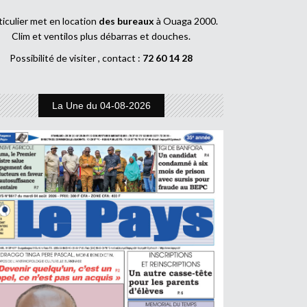
ticulier met en location
des bureaux
à Ouaga 2000.
Clim et ventilos plus débarras et douches.
Possibilité de visiter , contact :
72 60 14 28
La Une du 04-08-2026