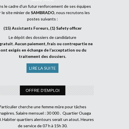
s le cadre d’un futur renforcement de ses équipes
r le site minier de
SAMBRADO
, nous recrutons les
postes suivants :
(15) Assistants Foreurs, (1) Safety officer
Le dépôt des dossiers de candidature
gratuit
.
Aucun paiement, frais ou contrepartie ne
sont exigés en échange de l’acceptation ou du
traitement des dossiers
.
LIRE LA SUITE
OFFRE D’EMPLOI
Particulier cherche une femme mûre pour tâches
agères. Salaire mensuel : 30 000 . Quartier Ouaga
. Habiter quartiers alentours serait un atout. Heures
de service de 07 h à 15h 30.