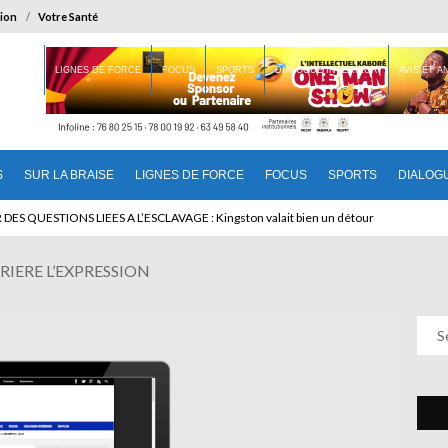
ion
Votre Santé
 BRAISE
LIGNES DE FORCE
FOCUS
SPORTS
DIALOGUE INTERIEUR
AVIS ET 
S
SUR LA BRAISE
LIGNES DE FORCE
FOCUS
SPORTS
DIALOG
T BENINOIS : Quand Patrice quitte le pouvoir sans partir !
RIERE L’EXPRESSION