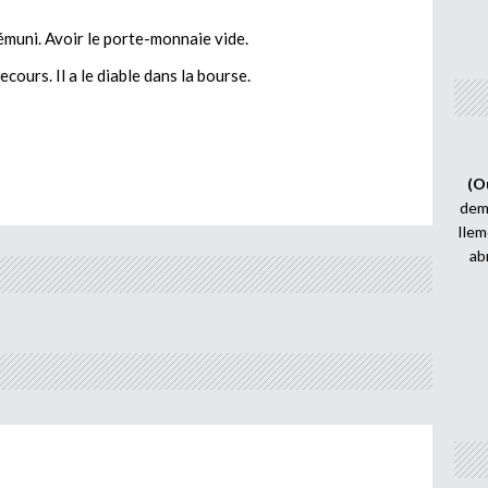
démuni. Avoir le porte-monnaie vide.
secours. Il a le diable dans la bourse.
(O
demi
Ilem
ab