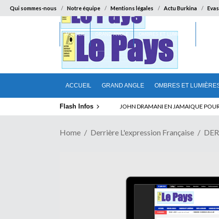
Qui sommes-nous
Notre équipe
Mentions légales
Actu Burkina
Evas
ACCUEIL
GRAND ANGLE
OMBRES ET LUMIÈRES
SUR LA
ACCUEIL
GRAND ANGLE
OMBRES ET LUMIÈRE
Flash Infos
ELECTION DE TALON A LA TETE DU SENA
Home
Derrière L'expression Française
DER