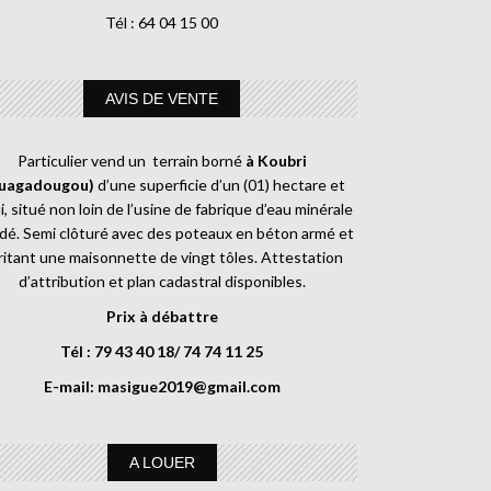
Tél : 64 04 15 00
AVIS DE VENTE
Particulier vend un terrain borné
à Koubri
uagadougou)
d’une superficie d’un (01) hectare et
, situé non loin de l’usine de fabrique d’eau minérale
dé. Semi clôturé avec des poteaux en béton armé et
ritant une maisonnette de vingt tôles. Attestation
d’attribution et plan cadastral disponibles.
Prix à débattre
Tél : 79 43 40 18/ 74 74 11 25
E-mail:
masigue2019@gmail.com
A LOUER