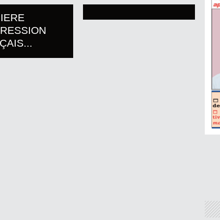
IERE
PRESSION
AIS...