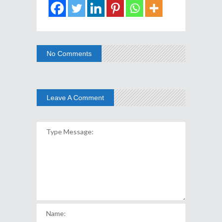
No Comments
Leave A Comment