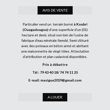
AVIS DE VENTE
Particulier vend un terrain borné
à Koubri
(Ouagadougou)
d’une superficie d’un (01)
hectare et demi, situé non loin de l’usine de
fabrique d’eau minérale Ilemdé. Semi clôturé
avec des poteaux en béton armé et abritant
une maisonnette de vingt tôles. Attestation
d’attribution et plan cadastral disponibles.
Prix à débattre
Tél : 79 43 40 18/ 74 74 11 25
E-mail:
masigue2019@gmail.com
A LOUER