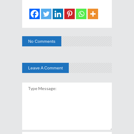
No Comments
Leave A Comment