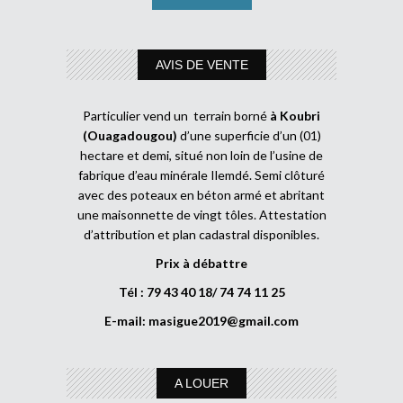
AVIS DE VENTE
Particulier vend un terrain borné
à Koubri
(Ouagadougou)
d’une superficie d’un (01)
hectare et demi, situé non loin de l’usine de
fabrique d’eau minérale Ilemdé. Semi clôturé
avec des poteaux en béton armé et abritant
une maisonnette de vingt tôles. Attestation
d’attribution et plan cadastral disponibles.
Prix à débattre
Tél : 79 43 40 18/ 74 74 11 25
E-mail:
masigue2019@gmail.com
A LOUER