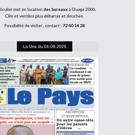
ticulier met en location
des bureaux
à Ouaga 2000.
Clim et ventilos plus débarras et douches.
Possibilité de visiter , contact :
72 60 14 28
La Une du 04-08-2026