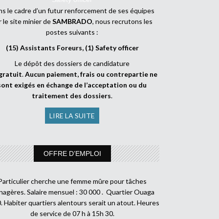
s le cadre d’un futur renforcement de ses équipes
r le site minier de
SAMBRADO
, nous recrutons les
postes suivants :
(15) Assistants Foreurs, (1) Safety officer
Le dépôt des dossiers de candidature
gratuit
.
Aucun paiement, frais ou contrepartie ne
sont exigés en échange de l’acceptation ou du
traitement des dossiers
.
LIRE LA SUITE
OFFRE D’EMPLOI
Particulier cherche une femme mûre pour tâches
agères. Salaire mensuel : 30 000 . Quartier Ouaga
. Habiter quartiers alentours serait un atout. Heures
de service de 07 h à 15h 30.