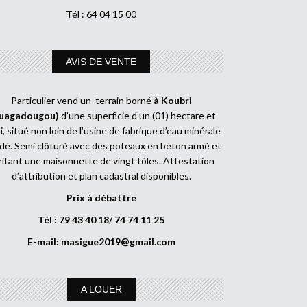
Tél : 64 04 15 00
AVIS DE VENTE
Particulier vend un terrain borné
à Koubri
uagadougou)
d’une superficie d’un (01) hectare et
, situé non loin de l’usine de fabrique d’eau minérale
dé. Semi clôturé avec des poteaux en béton armé et
ritant une maisonnette de vingt tôles. Attestation
d’attribution et plan cadastral disponibles.
Prix à débattre
Tél : 79 43 40 18/ 74 74 11 25
E-mail:
masigue2019@gmail.com
A LOUER