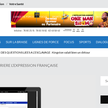
ion
Votre Santé
 BRAISE
LIGNES DE FORCE
FOCUS
SPORTS
DIALOGUE INTERIEUR
AVIS ET 
S
SUR LA BRAISE
LIGNES DE FORCE
FOCUS
SPORTS
DIALOG
T BENINOIS : Quand Patrice quitte le pouvoir sans partir !
RIERE L’EXPRESSION FRANÇAISE