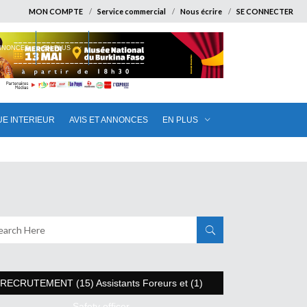
MON COMPTE
Service commercial
Nous écrire
SE CONNECTER
ANNONCES
EN PLUS
UE INTERIEUR
AVIS ET ANNONCES
EN PLUS
RECRUTEMENT (15) Assistants Foreurs et (1)
Safety officer