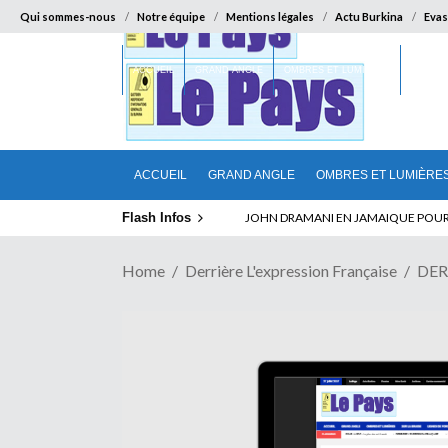
Qui sommes-nous
Notre équipe
Mentions légales
Actu Burkina
Evas
ACCUEIL
GRAND ANGLE
OMBRES ET LUMIÈRES
SUR LA
ACCUEIL
GRAND ANGLE
OMBRES ET LUMIÈRE
Flash Infos
ELECTION DE TALON A LA TETE DU SENA
Home
Derrière L'expression Française
DER