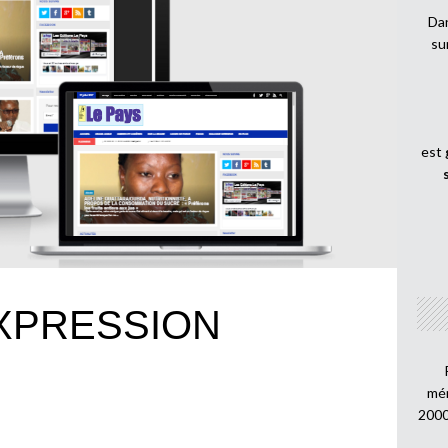
Dan
su
est
EXPRESSION
mén
2000