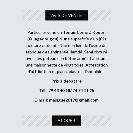
AVIS DE VENTE
Particulier vend un terrain borné
à Koubri
(Ouagadougou)
d’une superficie d’un (01)
hectare et demi, situé non loin de l’usine de
fabrique d’eau minérale Ilemdé. Semi clôturé
avec des poteaux en béton armé et abritant
une maisonnette de vingt tôles. Attestation
d’attribution et plan cadastral disponibles.
Prix à débattre
Tél : 79 43 40 18/ 74 74 11 25
E-mail:
masigue2019@gmail.com
A LOUER