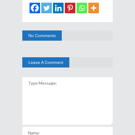
No Comments
Leave A Comment