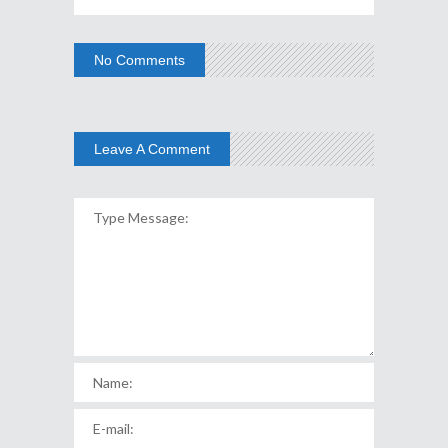
No Comments
Leave A Comment