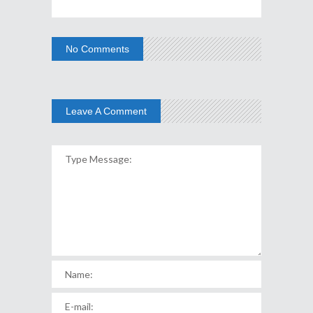
No Comments
Leave A Comment