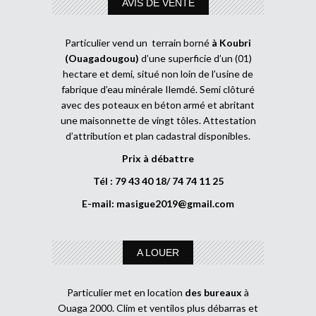
AVIS DE VENTE
Particulier vend un terrain borné
à Koubri
(Ouagadougou)
d’une superficie d’un (01)
hectare et demi, situé non loin de l’usine de
fabrique d’eau minérale Ilemdé. Semi clôturé
avec des poteaux en béton armé et abritant
une maisonnette de vingt tôles. Attestation
d’attribution et plan cadastral disponibles.
Prix à débattre
Tél : 79 43 40 18/ 74 74 11 25
E-mail:
masigue2019@gmail.com
A LOUER
Particulier met en location
des bureaux
à
Ouaga 2000. Clim et ventilos plus débarras et