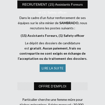
RECRUTEMENT (15) Assistants Foreurs
et (1) Safety officer
Dans le cadre d’un futur renforcement de ses
équipes sur le site minier de
SAMBRADO
, nous
recrutons les postes suivants :
(15) Assistants Foreurs, (1) Safety officer
Le dépôt des dossiers de candidature
est
gratuit
.
Aucun paiement, frais ou
contrepartie ne sont exigés en échange de
l’acceptation ou du traitement des dossiers
.
LIRE LA SUITE
OFFRE D’EMPLOI
Particulier cherche une femme mûre pour
tâches ménagères. Salaire mensuel : 30 000 .