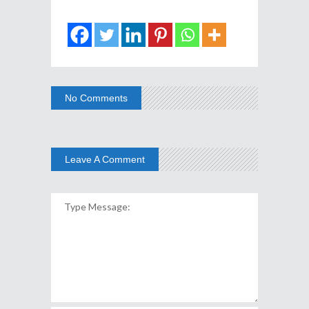
No Comments
Leave A Comment