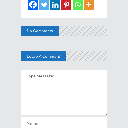
No Comments
Leave A Comment