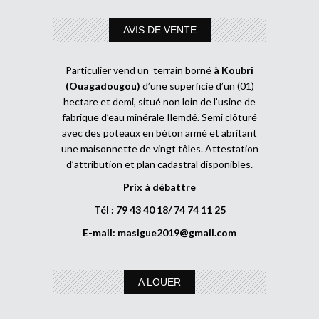
AVIS DE VENTE
Particulier vend un terrain borné
à Koubri
(Ouagadougou)
d’une superficie d’un (01)
hectare et demi, situé non loin de l’usine de
fabrique d’eau minérale Ilemdé. Semi clôturé
avec des poteaux en béton armé et abritant
une maisonnette de vingt tôles. Attestation
d’attribution et plan cadastral disponibles.
Prix à débattre
Tél : 79 43 40 18/ 74 74 11 25
E-mail:
masigue2019@gmail.com
A LOUER