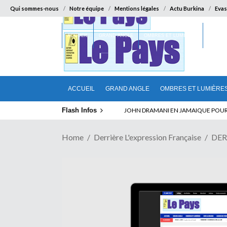
Qui sommes-nous
Notre équipe
Mentions légales
Actu Burkina
Evas
ACCUEIL
GRAND ANGLE
OMBRES ET LUMIÈRES
SUR LA
ACCUEIL
GRAND ANGLE
OMBRES ET LUMIÈRE
Flash Infos
ELECTION DE TALON A LA TETE DU SENA
JOHN DRAMANI EN JAMAIQUE POUR 
Home
Derrière L'expression Française
DER