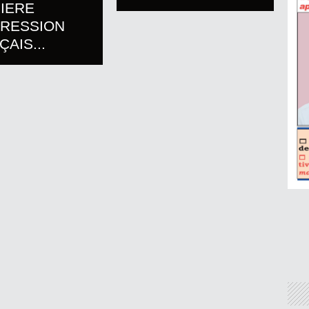
IERE
PRESSION
AIS...