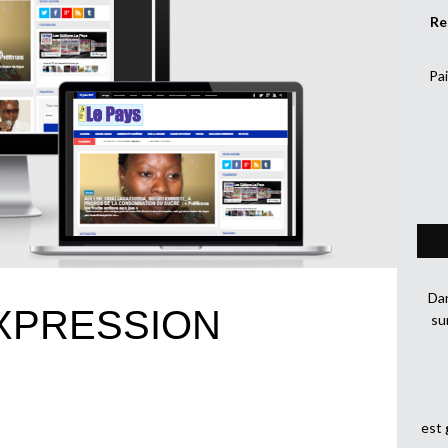
Re
Pai
Dan
EXPRESSION
su
est