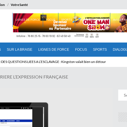
ion
Votre Santé
 BRAISE
LIGNES DE FORCE
FOCUS
SPORTS
DIALOGUE INTERIEUR
AVIS ET 
S
SUR LA BRAISE
LIGNES DE FORCE
FOCUS
SPORTS
DIALOG
T BENINOIS : Quand Patrice quitte le pouvoir sans partir !
DES QUESTIONS LIEES A L’ESCLAVAGE : Kingston valait bien un détour
RIERE L’EXPRESSION FRANÇAISE