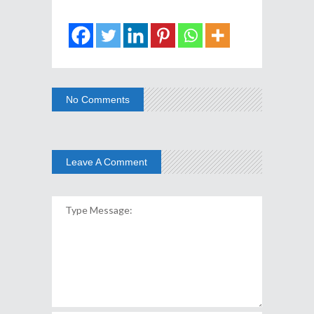
No Comments
Leave A Comment