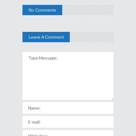
No Comments
Leave A Comment