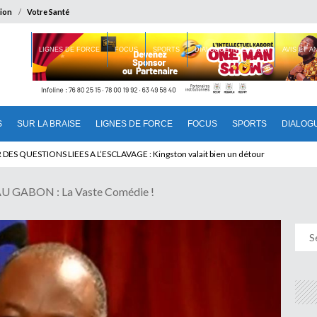
ion
Votre Santé
 BRAISE
LIGNES DE FORCE
FOCUS
SPORTS
DIALOGUE INTERIEUR
AVIS ET 
S
SUR LA BRAISE
LIGNES DE FORCE
FOCUS
SPORTS
DIALOG
T BENINOIS : Quand Patrice quitte le pouvoir sans partir !
 GABON : La Vaste Comédie !