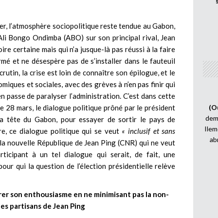
ier, l’atmosphère sociopolitique reste tendue au Gabon,
 Ali Bongo Ondimba (ABO) sur son principal rival, Jean
oire certaine mais qui n’a jusque-là pas réussi à la faire
mé et ne désespère pas de s’installer dans le fauteuil
crutin, la crise est loin de connaître son épilogue, et le
miques et sociales, avec des grèves à n’en pas finir qui
en passe de paralyser l’administration. C’est dans cette
e 28 mars, le dialogue politique prôné par le président
(O
demi
a tête du Gabon, pour essayer de sortir le pays de
Ilem
dre, ce dialogue politique qui se veut
« inclusif et sans
ab
 la nouvelle République de Jean Ping (CNR) qui ne veut
rticipant à un tel dialogue qui serait, de fait, une
our qui la question de l’élection présidentielle relève
er son enthousiasme en ne minimisant pas la non-
des partisans de Jean Ping