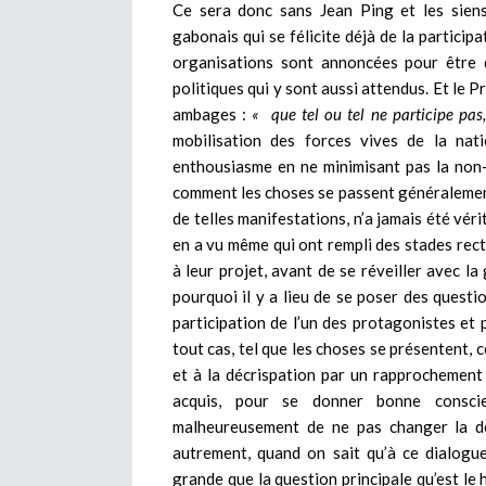
Ce sera donc sans Jean Ping et les sien
gabonais qui se félicite déjà de la particip
organisations sont annoncées pour être d
politiques qui y sont aussi attendus. Et le P
ambages :
« que tel ou tel ne participe pas
mobilisation des forces vives de la nat
enthousiasme en ne minimisant pas la non-p
comment les choses se passent généralement
de telles manifestations, n’a jamais été vé
en a vu même qui ont rempli des stades rec
à leur projet, avant de se réveiller avec la
pourquoi il y a lieu de se poser des questio
participation de l’un des protagonistes et 
tout cas, tel que les choses se présentent, 
et à la décrispation par un rapprochement
acquis, pour se donner bonne consci
malheureusement de ne pas changer la d
autrement, quand on sait qu’à ce dialogue
grande que la question principale qu’est le 