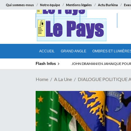
Qui sommes-nous
Notre équipe
Mentions légales
Actu Burkina
Evas
ACCUEIL
GRAND ANGLE
OMBRES ET LUMIÈRES
SUR LA
ACCUEIL
GRAND ANGLE
OMBRES ET LUMIÈRE
Flash Infos
ELECTION DE TALON A LA TETE DU SENA
Home
A La Une
DIALOGUE POLITIQUE AU