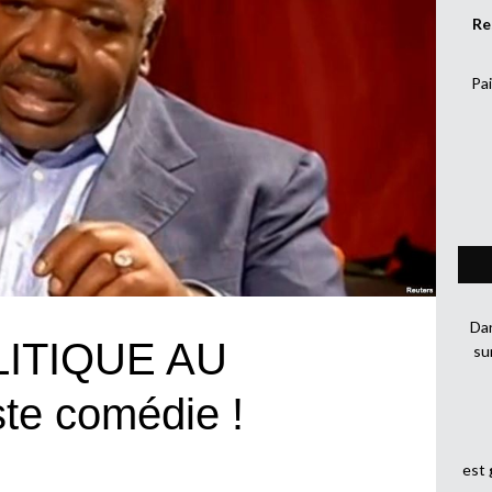
Re
Pai
Dan
ITIQUE AU
su
te comédie !
est