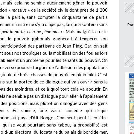
s, mais cela ne semble aucunement gêner le pouvoir
ation
« massive »
de la société civile dont près de 1 200
e la partie, sans compter la cinquantaine de partis
remier ministre ne s’y trompe pas, lui qui a soutenu sans
Par
, peu importe, cela ne gêne pas »
. Mais malgré la forte
ion, le pouvoir gabonais gagnerait à tempérer son
articipation des partisans de Jean Ping. Car, on sait
 sous nos tropiques où la mobilisation des foules lors
ritablement un problème pour les tenants du pouvoir. On
to-verso pour se targuer de l’adhésion des populations
 gueule de bois, chassés du pouvoir en plein midi. C’est
ns sur la portée de ce dialogue qui va s’ouvrir sans la
pas des moindres, et ce à quoi tout cela va aboutir. En
cela ne semble pas un dialogue pour aller à l’apaisement
 des positions, mais plutôt un dialogue avec des gens
ence. En somme, une vaste comédie qui risque
onne au pays d’Ali Bongo. Comment peut-il en être
 qui se veut pourtant sans tabou, la probabilité est
hold-up électoral du locataire du palais du bord de mer,