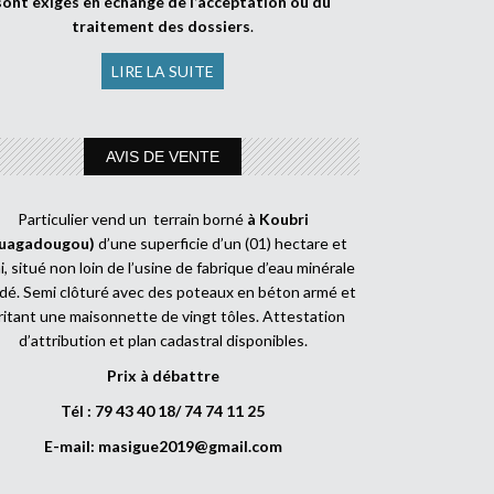
sont exigés en échange de l’acceptation ou du
traitement des dossiers
.
LIRE LA SUITE
AVIS DE VENTE
Particulier vend un terrain borné
à Koubri
uagadougou)
d’une superficie d’un (01) hectare et
, situé non loin de l’usine de fabrique d’eau minérale
dé. Semi clôturé avec des poteaux en béton armé et
ritant une maisonnette de vingt tôles. Attestation
d’attribution et plan cadastral disponibles.
Prix à débattre
Tél : 79 43 40 18/ 74 74 11 25
E-mail:
masigue2019@gmail.com