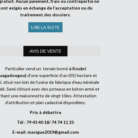
gratuit
.
Aucun paiement, frais ou contrepartie ne
sont exigés en échange de l’acceptation ou du
traitement des dossiers
.
LIRE LA SUITE
AVIS DE VENTE
Particulier vend un terrain borné
à Koubri
uagadougou)
d’une superficie d’un (01) hectare et
, situé non loin de l’usine de fabrique d’eau minérale
dé. Semi clôturé avec des poteaux en béton armé et
ritant une maisonnette de vingt tôles. Attestation
d’attribution et plan cadastral disponibles.
Prix à débattre
Tél : 79 43 40 18/ 74 74 11 25
E-mail:
masigue2019@gmail.com