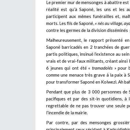
Le premier mur de mensonges à abattre est
réalité est qu’à Saponé, les uns et les 
participent aux mêmes funérailles et, mal
morts. Les fils de Saponé,
« nés au village, ay
contre les germes de la division disséminés 
Malheureusement, le rapport présenté en 
Saponé barricadés en 2 tranchées de guer
partis politiques, insinué l’existence au se
vrais et de vrai-faux militants, créant ainsi 
6 jeunes qui ont été «
tramadolés
» pour 
comme une menace très grave à la paix à S
pour transformer Saponé en Kolwezi. Ah bah
Pendant que plus de 3 000 personnes de Sa
pacifiques et par des sit-in quotidiens, à 
regrettable de ne pas trouver une seule 
l’incendie de la mairie.
Par contre, par des mensonges grossière
principalement ceux résidant à Karkuidighin