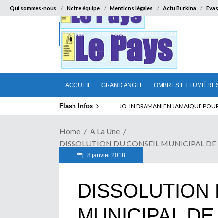
Qui sommes-nous
Notre équipe
Mentions légales
Actu Burkina
Evas
ACCUEIL
GRAND ANGLE
OMBRES ET LUMIÈRES
SUR LA
ACCUEIL
GRAND ANGLE
OMBRES ET LUMIÈRE
Flash Infos
JOHN DRAMANI EN JAMAIQUE POUR DES
Home
A La Une
DISSOLUTION DU CONSEIL MUNICIPAL DE SAPON
8 janvier 2018
DISSOLUTION 
MUNICIPAL DE