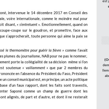
est
aponé, intervenue le 14 décembre 2017 en Conseil des
nale, voire internationale, comme le moindre mal pour
oit disant,
« s’entretuent ».
Emotionnellement, quand on
 coupe-coupe sur le goudron, et promettre, face aux
ue s’approcherait, toute personne qui aime la paix se
ssé le thermomètre pour guérir la fièvre »
comme l’avait
res plumes du journalisme, NAB pour ne pas le nommer,
(O
ement porte la collégialité de sa décision même si l’on
demi
n’est soutenue
« vaillamment »
que par 2 membres du
Ilem
prononcée en l’absence du Président du Faso, Président
ab
 un conseil municipal est, en principe, un acte politique
base d’un faux rapport, dont les faits sont travestis,
ésenter Saponé comme un champ de guerre dont les
 sont alignés, de part et d’autre, et dont il ne resterait