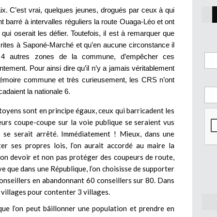
x. C’est vrai, quelques jeunes, drogués par ceux à qui
nt barré à intervalles réguliers la route Ouaga-Léo et ont
 oserait les défier. Toutefois, il est à remarquer que
crites à Saponé-Marché et qu’en aucune circonstance il
es 4 autres zones de la commune, d’empêcher ces
ement. Pour ainsi dire qu’il n’y a jamais véritablement
 mémoire commune et très curieusement, les CRS n’ont
cadaient la nationale 6.
oyens sont en principe égaux, ceux qui barricadent les
leurs coupe-coupe sur la voie publique se seraient vus
ut se serait arrêté. Immédiatement ! Mieux, dans une
er ses propres lois, l’on aurait accordé au maire la
son devoir et non pas protéger des coupeurs de route,
ive que dans une République, l’on choisisse de supporter
conseillers en abandonnant 60 conseillers sur 80. Dans
 villages pour contenter 3 villages.
 que l’on peut bâillonner une population et prendre en