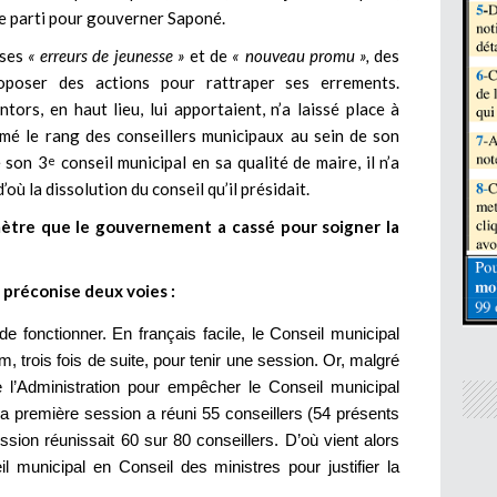
tre parti pour gouverner Saponé.
 ses
« erreurs de jeunesse »
et de
« nouveau promu »,
des
oposer des actions pour rattraper ses errements.
ors, en haut lieu, lui apportaient, n’a laissé place à
emé le rang des conseillers municipaux au sein de son
e son 3
conseil municipal en sa qualité de maire, il n’a
e
où la dissolution du conseil qu’il présidait.
ètre que le gouvernement a cassé pour soigner la
i préconise deux voies :
de fonctionner. En français facile, le Conseil municipal
um, trois fois de suite, pour tenir une session. Or, malgré
e l’Administration pour empêcher le Conseil municipal
a première session a réuni 55 conseillers (54 présents
sion réunissait 60 sur 80 conseillers. D’où vient alors
l municipal en Conseil des ministres pour justifier la