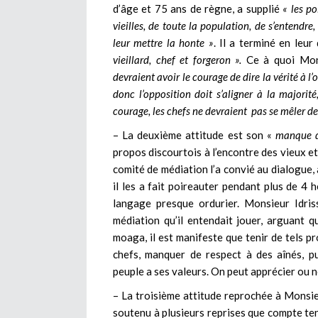
d’âge et 75 ans de règne, a supplié
« les po
vieilles, de toute la population, de s’entendre
leur mettre la honte »
. Il a terminé en leu
vieillard, chef et forgeron ».
Ce à quoi Mon
devraient avoir le courage de dire la vérité à l’
donc l’opposition doit s’aligner à la majorit
courage, les chefs ne devraient pas se mêler de 
– La deuxième attitude est son «
manque d
propos discourtois à l’encontre des vieux et d
comité de médiation l’a convié au dialogue,
il les a fait poireauter pendant plus de 4 h
langage presque ordurier. Monsieur Idri
médiation qu’il entendait jouer, arguant q
moaga, il est manifeste que tenir de tels p
chefs, manquer de respect à des aînés, p
peuple a ses valeurs. On peut apprécier ou n
– La troisième attitude reprochée à Monsi
soutenu à plusieurs reprises que compte tenu