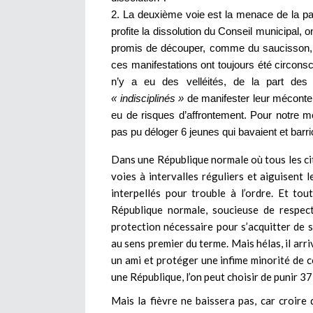
La deuxième voie est la menace de la pai
profite la dissolution du Conseil municipal, o
promis de découper, comme du saucisson, qui
ces manifestations ont toujours été circons
n’y a eu des velléités, de la part d
« indisciplinés »
de manifester leur mécontent
eu de risques d’affrontement. Pour notre
pas pu déloger 6 jeunes qui bavaient et barri
Dans une République normale où tous les cit
voies à intervalles réguliers et aiguisent 
interpellés pour trouble à l’ordre. Et to
République normale, soucieuse de respect
protection nécessaire pour s’acquitter de 
au sens premier du terme. Mais hélas, il arr
un ami et protéger une infime minorité de 
une République, l’on peut choisir de punir 37
Mais la fièvre ne baissera pas, car croire