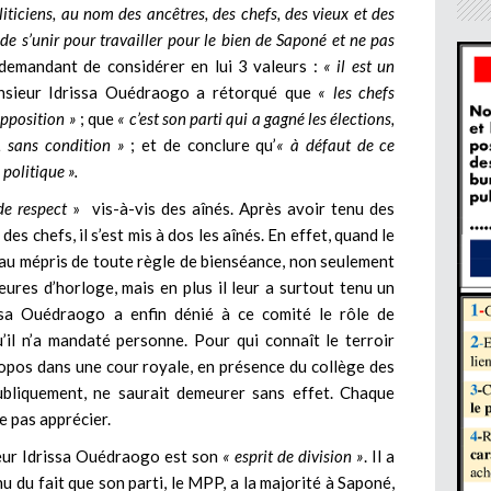
liticiens, au nom des ancêtres, des chefs, des vieux et des
, de s’unir pour travailler pour le bien de Saponé et ne pas
r demandant de considérer en lui 3 valeurs :
« il est un
sieur Idrissa Ouédraogo a rétorqué que
« les chefs
opposition »
; que
« c’est son parti qui a gagné les élections,
é, sans condition »
; et de conclure qu’
« à défaut de ce
politique ».
e respect
» vis-à-vis des aînés. Après avoir tenu des
es chefs, il s’est mis à dos les aînés. En effet, quand le
 au mépris de toute règle de bienséance, non seulement
eures d’horloge, mais en plus il leur a surtout tenu un
ssa Ouédraogo a enfin dénié à ce comité le rôle de
u’il n’a mandaté personne. Pour qui connaît le terroir
ropos dans une cour royale, en présence du collège des
ubliquement, ne saurait demeurer sans effet. Chaque
e pas apprécier.
eur Idrissa Ouédraogo est son
« esprit de division »
. Il a
 du fait que son parti, le MPP, a la majorité à Saponé,