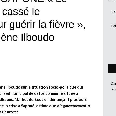
cassé le
Re
 guérir la fièvre »,
Pai
ène Ilboudo
Dan
e Ilboudo sur la situation socio-politique qui
su
 Conseil municipal de cette commune située à
 dissous. M. Ilboudo, tout en dénonçant plusieurs
de la crise à Saponé, estime que
« le gouvernement a
sez plutôt !