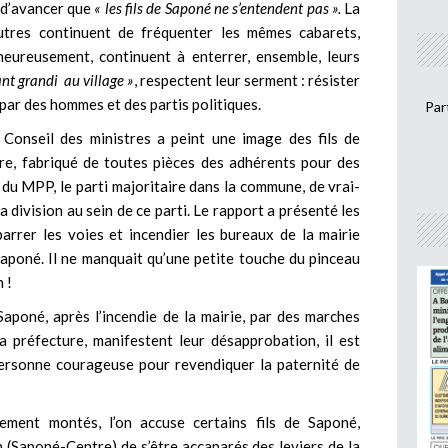
 d’avancer que
« les fils de Saponé ne s’entendent pas ».
La
autres continuent de fréquenter les mêmes cabarets,
heureusement, continuent à enterrer, ensemble, leurs
ant grandi au village »
, respectent leur serment : résister
par des hommes et des partis politiques.
Par
Conseil des ministres a peint une image des fils de
re, fabriqué de toutes pièces des adhérents pour des
in du MPP, le parti majoritaire dans la commune, de vrai-
la division au sein de ce parti. Le rapport a présenté les
barrer les voies et incendier les bureaux de la mairie
aponé. Il ne manquait qu’une petite touche du pinceau
 !
poné, après l’incendie de la mairie, par des marches
la préfecture, manifestent leur désapprobation, il est
personne courageuse pour revendiquer la paternité de
ment montés, l’on accuse certains fils de Saponé,
 (Saponé-Centre) de s’être accaparés des leviers de la