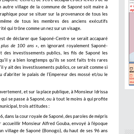
un autre village de la commune de Saponé soit maire à
graphique pour se situer sur la provenance de tous les
et même de tous les membres des anciens exécutifs
ité qui trône comme un nez sur un visage.
est de déclarer que Saponé-Centre se serait accaparé
 plus de 100 ans »
, en ignorant royalement Saponé-
t des investissements publics, les fils de Saponé les
’il y a bien longtemps qu’ils se sont faits très rares
’il y ait des investissements publics, ce serait comme si
d’abriter le palais de l’Empereur des mossé et/ou le
uvertement, et sur la place publique, à Monsieur Idrissa
qui se passe à Saponé, ou à tout le moins à qui profite
nicipal, trois attitudes :
16, dans la cour royale de Saponé, des paroles de mépris
ur accueillir Monsieur Alfred Gouba, envoyé à l’époque
’un village de Saponé (Bonogo), du haut de ses 96 ans