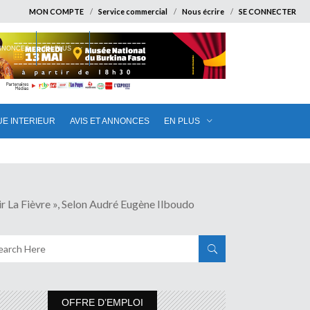
MON COMPTE
Service commercial
Nous écrire
SE CONNECTER
ANNONCES
EN PLUS
UE INTERIEUR
AVIS ET ANNONCES
EN PLUS
Fièvre », Selon Audré Eugène Ilboudo
OFFRE D’EMPLOI