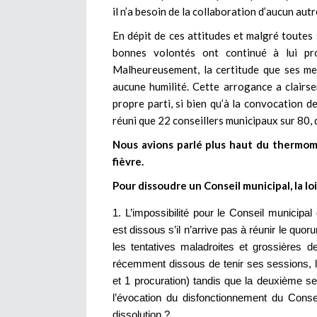
il n’a besoin de la collaboration d’aucun au
En dépit de ces attitudes et malgré toutes
bonnes volontés ont continué à lui pr
Malheureusement, la certitude que ses ment
aucune humilité. Cette arrogance a clairs
propre parti, si bien qu’à la convocation d
réuni que 22 conseillers municipaux sur 80, d’
Nous avions parlé plus haut du thermom
fièvre.
Pour dissoudre un Conseil municipal, la lo
L’impossibilité pour le Conseil municipal 
est dissous s’il n’arrive pas à réunir le quor
les tentatives maladroites et grossières d
récemment dissous de tenir ses sessions, l
et 1 procuration) tandis que la deuxième ses
l’évocation du disfonctionnement du Consei
dissolution ?