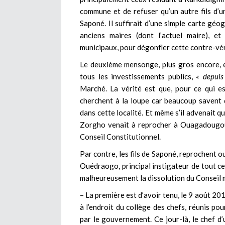
commune et de refuser qu’un autre fils d’
Saponé. Il suffirait d’une simple carte géo
anciens maires (dont l’actuel maire), 
municipaux, pour dégonfler cette contre-vér
Le deuxième mensonge, plus gros encore, 
tous les investissements publics,
« depuis
Marché. La vérité est que, pour ce qui es
cherchent à la loupe car beaucoup savent qu
dans cette localité. Et même s’il advenait qu
Zorgho venait à reprocher à Ouagadougou 
Conseil Constitutionnel.
Par contre, les fils de Saponé, reprochent o
Ouédraogo, principal instigateur de tout ce 
malheureusement la dissolution du Conseil mu
– La première est d’avoir tenu, le 9 août 20
à l’endroit du collège des chefs, réunis po
par le gouvernement. Ce jour-là, le chef d