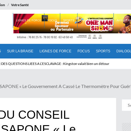
ion
Votre Santé
 BRAISE
LIGNES DE FORCE
FOCUS
SPORTS
DIALOGUE INTERIEUR
AVIS ET 
S
SUR LA BRAISE
LIGNES DE FORCE
FOCUS
SPORTS
DIALOG
 QUESTIONS LIEES A L’ESCLAVAGE : Kingston valait bien un détour
E « Le Gouvernement A Cassé Le Thermomètre Pour Guérir La 
DU CONSEIL
 SAPONE « Le