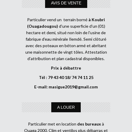
AVIS DE VENTE
Particulier vend un terrain borné
à Koubri
(Ouagadougou)
d’une superficie d’un (01)
hectare et demi, situé non loin de l’usine de
fabrique d’eau minérale Ilemdé. Semi clôturé
avec des poteaux en béton armé et abritant
une maisonnette de vingt tôles. Attestation
d’attribution et plan cadastral disponibles.
Prix à débattre
Tél : 79 43 40 18/ 74 74 11 25
E-mail:
masigue2019@gmail.com
A LOUER
Particulier met en location
des bureaux
à
Ouaga 2000. Clim et ventilos plus débarras et