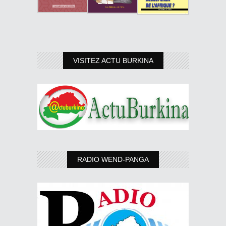
VISITEZ ACTU BURKINA
RADIO WEND-PANGA