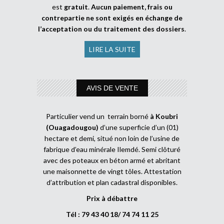
est
gratuit
.
Aucun paiement, frais ou
contrepartie ne sont exigés en échange de
l’acceptation ou du traitement des dossiers
.
LIRE LA SUITE
AVIS DE VENTE
Particulier vend un terrain borné
à Koubri
(Ouagadougou)
d’une superficie d’un (01)
hectare et demi, situé non loin de l’usine de
fabrique d’eau minérale Ilemdé. Semi clôturé
avec des poteaux en béton armé et abritant
une maisonnette de vingt tôles. Attestation
d’attribution et plan cadastral disponibles.
Prix à débattre
Tél : 79 43 40 18/ 74 74 11 25