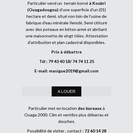
Particulier vend un terrain borné
à Koubri
(Ouagadougou)
d’une superficie d’un (01)
hectare et demi, situé non loin de l’usine de
fabrique d’eau minérale Ilemdé. Semi clôturé
avec des poteaux en béton armé et abritant
une maisonnette de vingt tôles. Attestation
d’attribution et plan cadastral disponibles.
Prix à débattre
Tél : 79 43 40 18/ 74 74 11 25
E-mail:
masigue2019@gmail.com
A LOUER
Particulier met en location
des bureaux
à
Ouaga 2000. Clim et ventilos plus débarras et
douches.
Possibilité de visiter , contact :
72 60 14 28