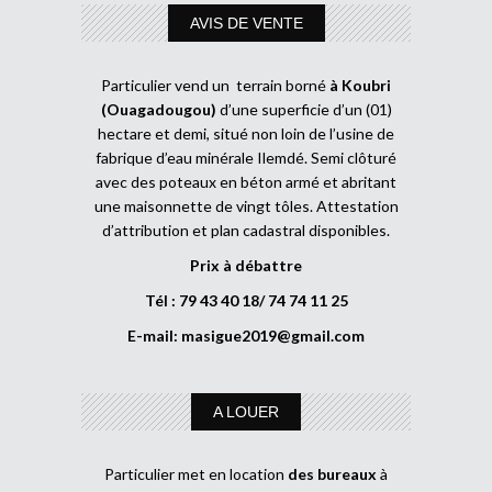
AVIS DE VENTE
Particulier vend un terrain borné
à Koubri
(Ouagadougou)
d’une superficie d’un (01)
hectare et demi, situé non loin de l’usine de
fabrique d’eau minérale Ilemdé. Semi clôturé
avec des poteaux en béton armé et abritant
une maisonnette de vingt tôles. Attestation
d’attribution et plan cadastral disponibles.
Prix à débattre
Tél : 79 43 40 18/ 74 74 11 25
E-mail:
masigue2019@gmail.com
A LOUER
Particulier met en location
des bureaux
à