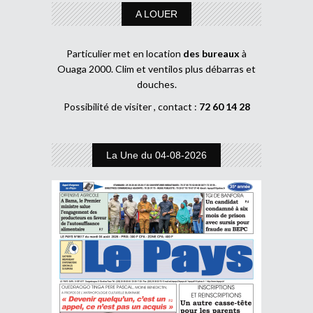
A LOUER
Particulier met en location
des bureaux
à
Ouaga 2000. Clim et ventilos plus débarras et
douches.
Possibilité de visiter , contact :
72 60 14 28
La Une du 04-08-2026