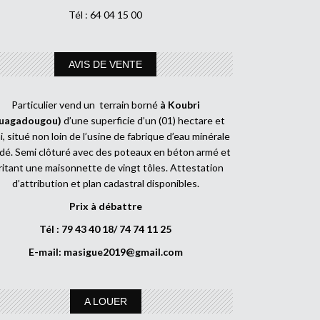
Tél : 64 04 15 00
AVIS DE VENTE
Particulier vend un terrain borné
à Koubri
uagadougou)
d’une superficie d’un (01) hectare et
, situé non loin de l’usine de fabrique d’eau minérale
dé. Semi clôturé avec des poteaux en béton armé et
ritant une maisonnette de vingt tôles. Attestation
d’attribution et plan cadastral disponibles.
Prix à débattre
Tél : 79 43 40 18/ 74 74 11 25
E-mail:
masigue2019@gmail.com
A LOUER