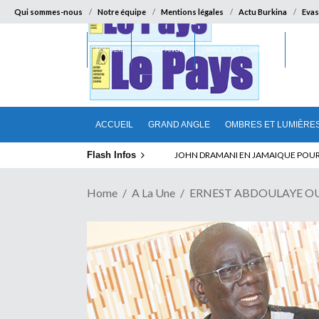
Qui sommes-nous
Notre équipe
Mentions légales
Actu Burkina
Evas
ACCUEIL
GRAND ANGLE
OMBRES ET LUMIÈRES
SUR LA
ACCUEIL
GRAND ANGLE
OMBRES ET LUMIÈRE
Flash Infos
JOHN DRAMANI EN JAMAIQUE POUR DES
Home
A La Une
ERNEST ABDOULAYE OUEDRA