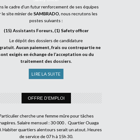
s le cadre d’un futur renforcement de ses équipes
r le site minier de
SAMBRADO
, nous recrutons les
postes suivants :
(15) Assistants Foreurs, (1) Safety officer
Le dépôt des dossiers de candidature
gratuit
.
Aucun paiement, frais ou contrepartie ne
sont exigés en échange de l’acceptation ou du
traitement des dossiers
.
LIRE LA SUITE
OFFRE D’EMPLOI
Particulier cherche une femme mûre pour tâches
agères. Salaire mensuel : 30 000 . Quartier Ouaga
. Habiter quartiers alentours serait un atout. Heures
de service de 07 h à 15h 30.