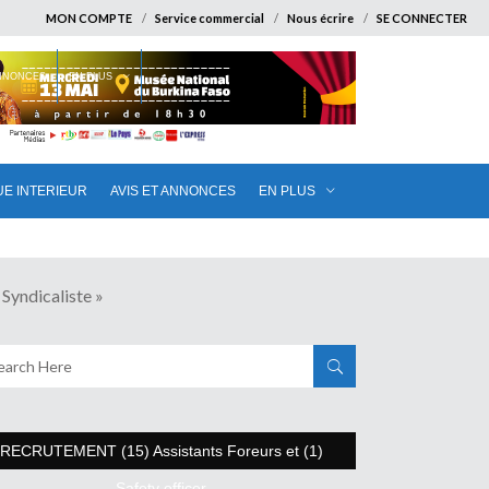
MON COMPTE
Service commercial
Nous écrire
SE CONNECTER
ANNONCES
EN PLUS
UE INTERIEUR
AVIS ET ANNONCES
EN PLUS
yndicaliste »
RECRUTEMENT (15) Assistants Foreurs et (1)
Safety officer