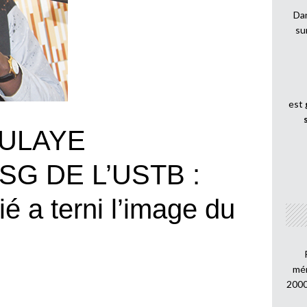
Dan
su
est
ULAYE
G DE L’USTB :
 a terni l’image du
mén
2000