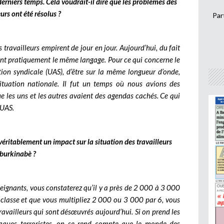
derniers temps. Cela voudrait-il dire que les problèmes des
eurs ont été résolus ?
Par
 travailleurs empirent de jour en jour. Aujourd’hui, du fait
rlent pratiquement le même langage. Pour ce qui concerne le
ction syndicale (UAS), d’être sur la même longueur d’onde,
ituation nationale. Il fut un temps où nous avions des
ue les uns et les autres avaient des agendas cachés. Ce qui
’UAS.
 véritablement un impact sur la situation des travailleurs
burkinabè ?
eignants, vous constaterez qu’il y a près de 2 000 à 3 000
 classe et que vous multipliez 2 000 ou 3 000 par 6, vous
availleurs qui sont désœuvrés aujourd’hui. Si on prend les
ttaques terroristes, on se rend compte que le monde des