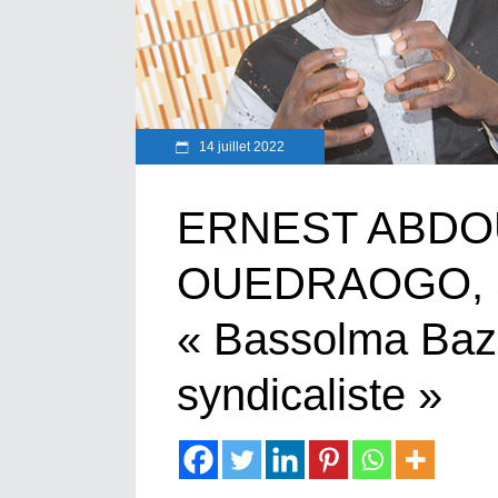
14 juillet 2022
ERNEST ABDO
OUEDRAOGO, S
« Bassolma Bazié
syndicaliste »