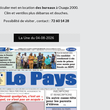
ticulier met en location
des bureaux
à Ouaga 2000.
Clim et ventilos plus débarras et douches.
Possibilité de visiter , contact :
72 60 14 28
La Une du 04-08-2026