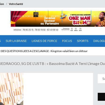
ion
Votre Santé
 BRAISE
LIGNES DE FORCE
FOCUS
SPORTS
DIALOGUE INTERIEUR
AVIS ET 
S
SUR LA BRAISE
LIGNES DE FORCE
FOCUS
SPORTS
DIALOG
 QUESTIONS LIEES A L’ESCLAVAGE : Kingston valait bien un détour
OGO, SG DE L’USTB : « Bassolma Bazié A Terni L’image Du S