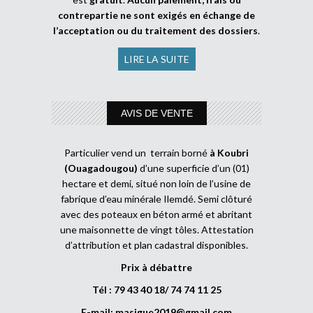
contrepartie ne sont exigés en échange de
l’acceptation ou du traitement des dossiers
.
LIRE LA SUITE
AVIS DE VENTE
Particulier vend un terrain borné
à Koubri
(Ouagadougou)
d’une superficie d’un (01)
hectare et demi, situé non loin de l’usine de
fabrique d’eau minérale Ilemdé. Semi clôturé
avec des poteaux en béton armé et abritant
une maisonnette de vingt tôles. Attestation
d’attribution et plan cadastral disponibles.
Prix à débattre
Tél : 79 43 40 18/ 74 74 11 25
E-mail:
masigue2019@gmail.com