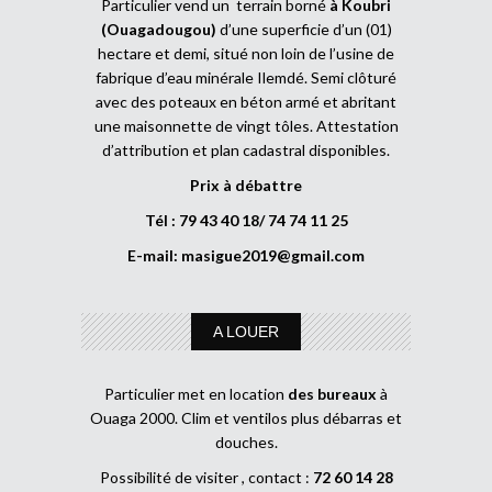
Particulier vend un terrain borné
à Koubri
(Ouagadougou)
d’une superficie d’un (01)
hectare et demi, situé non loin de l’usine de
fabrique d’eau minérale Ilemdé. Semi clôturé
avec des poteaux en béton armé et abritant
une maisonnette de vingt tôles. Attestation
d’attribution et plan cadastral disponibles.
Prix à débattre
Tél : 79 43 40 18/ 74 74 11 25
E-mail:
masigue2019@gmail.com
A LOUER
Particulier met en location
des bureaux
à
Ouaga 2000. Clim et ventilos plus débarras et
douches.
Possibilité de visiter , contact :
72 60 14 28