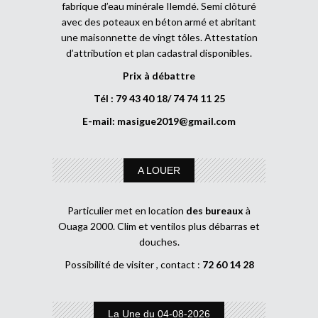
fabrique d’eau minérale Ilemdé. Semi clôturé
avec des poteaux en béton armé et abritant
une maisonnette de vingt tôles. Attestation
d’attribution et plan cadastral disponibles.
Prix à débattre
Tél : 79 43 40 18/ 74 74 11 25
E-mail:
masigue2019@gmail.com
A LOUER
Particulier met en location
des bureaux
à
Ouaga 2000. Clim et ventilos plus débarras et
douches.
Possibilité de visiter , contact :
72 60 14 28
La Une du 04-08-2026