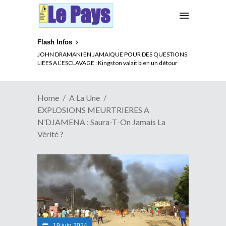
Flash Infos
ELECTION DE TALON A LA TETE DU SENAT BENINOIS :
JOHN DRAMANI EN JAMAIQUE POUR DES QUESTIONS
Quand Patrice quitte le pouvoir sans partir !
LIEES A L’ESCLAVAGE : Kingston valait bien un détour
Home
A La Une
EXPLOSIONS MEURTRIERES A
N’DJAMENA : Saura-T-On Jamais La
Vérité ?
19 juin 2024