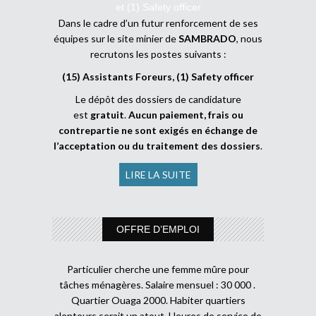
et (1) Safety officer
Dans le cadre d’un futur renforcement de ses
équipes sur le site minier de
SAMBRADO
, nous
recrutons les postes suivants :
(15) Assistants Foreurs, (1) Safety officer
Le dépôt des dossiers de candidature
est
gratuit
.
Aucun paiement, frais ou
contrepartie ne sont exigés en échange de
l’acceptation ou du traitement des dossiers
.
LIRE LA SUITE
OFFRE D’EMPLOI
Particulier cherche une femme mûre pour
tâches ménagères. Salaire mensuel : 30 000 .
Quartier Ouaga 2000. Habiter quartiers
alentours serait un atout. Heures de service de