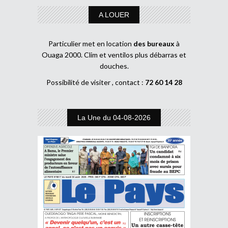
A LOUER
Particulier met en location
des bureaux
à
Ouaga 2000. Clim et ventilos plus débarras et
douches.
Possibilité de visiter , contact :
72 60 14 28
La Une du 04-08-2026