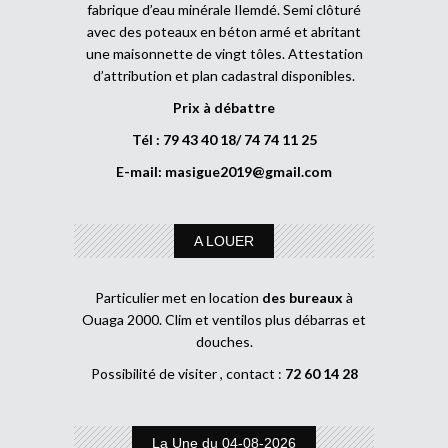
fabrique d’eau minérale Ilemdé. Semi clôturé
avec des poteaux en béton armé et abritant
une maisonnette de vingt tôles. Attestation
d’attribution et plan cadastral disponibles.
Prix à débattre
Tél : 79 43 40 18/ 74 74 11 25
E-mail:
masigue2019@gmail.com
A LOUER
Particulier met en location
des bureaux
à
Ouaga 2000. Clim et ventilos plus débarras et
douches.
Possibilité de visiter , contact :
72 60 14 28
La Une du 04-08-2026