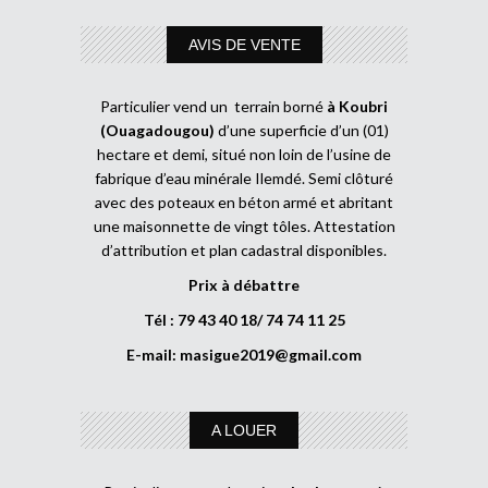
AVIS DE VENTE
Particulier vend un terrain borné
à Koubri
(Ouagadougou)
d’une superficie d’un (01)
hectare et demi, situé non loin de l’usine de
fabrique d’eau minérale Ilemdé. Semi clôturé
avec des poteaux en béton armé et abritant
une maisonnette de vingt tôles. Attestation
d’attribution et plan cadastral disponibles.
Prix à débattre
Tél : 79 43 40 18/ 74 74 11 25
E-mail:
masigue2019@gmail.com
A LOUER