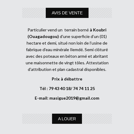
AVIS DE VENTE
Particulier vend un terrain borné
à Koubri
(Ouagadougou)
d’une superficie d’un (01)
hectare et demi, situé non loin de l’usine de
fabrique d’eau minérale Ilemdé. Semi clôturé
avec des poteaux en béton armé et abritant
une maisonnette de vingt tôles. Attestation
d’attribution et plan cadastral disponibles.
Prix à débattre
Tél : 79 43 40 18/ 74 74 11 25
E-mail:
masigue2019@gmail.com
A LOUER