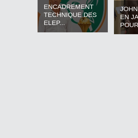
ENCADREMENT
JOHN
TECHNIQUE DES
EN J
ELEP...
POUR.