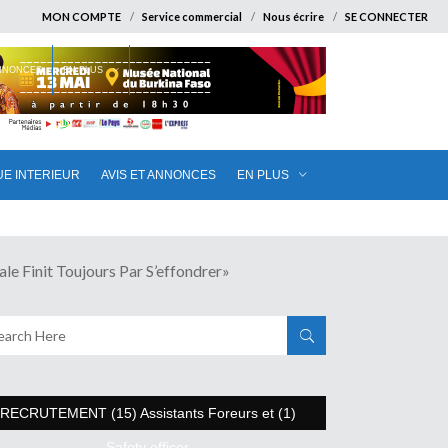
MON COMPTE
Service commercial
Nous écrire
SE CONNECTER
ANNONCES
EN PLUS
UE INTERIEUR
AVIS ET ANNONCES
EN PLUS
nit Toujours Par S’effondrer»
RECRUTEMENT (15) Assistants Foreurs et (1)
Safety officer