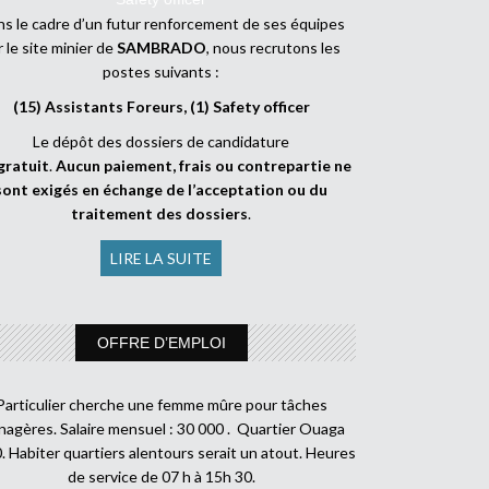
s le cadre d’un futur renforcement de ses équipes
r le site minier de
SAMBRADO
, nous recrutons les
postes suivants :
(15) Assistants Foreurs, (1) Safety officer
Le dépôt des dossiers de candidature
gratuit
.
Aucun paiement, frais ou contrepartie ne
sont exigés en échange de l’acceptation ou du
traitement des dossiers
.
LIRE LA SUITE
OFFRE D’EMPLOI
Particulier cherche une femme mûre pour tâches
agères. Salaire mensuel : 30 000 . Quartier Ouaga
. Habiter quartiers alentours serait un atout. Heures
de service de 07 h à 15h 30.