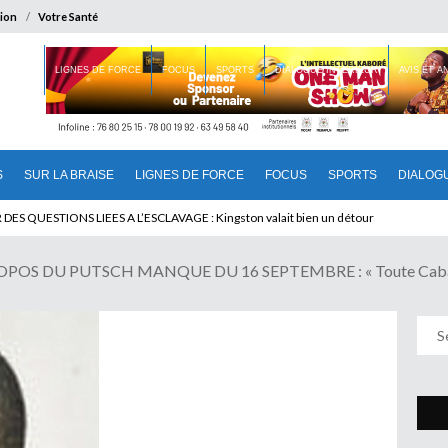
ion
Votre Santé
 BRAISE
LIGNES DE FORCE
FOCUS
SPORTS
DIALOGUE INTERIEUR
AVIS ET 
S
SUR LA BRAISE
LIGNES DE FORCE
FOCUS
SPORTS
DIALOG
U CAMEROUN : Qui pilote le Cameroun ?
S DU PUTSCH MANQUE DU 16 SEPTEMBRE : « Toute Cabale Fi