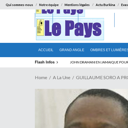
Qui sommes-nous
Notre équipe
Mentions légales
Actu Burkina
Evas
ACCUEIL
GRAND ANGLE
OMBRES ET LUMIÈRES
SUR LA
ACCUEIL
GRAND ANGLE
OMBRES ET LUMIÈRE
Flash Infos
ABSENCE PROLONGEE DE PAUL BIYA D
Home
A La Une
GUILLAUME SORO A PROPO