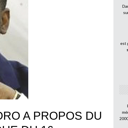
Dan
su
est
ORO A PROPOS DU
mén
2000