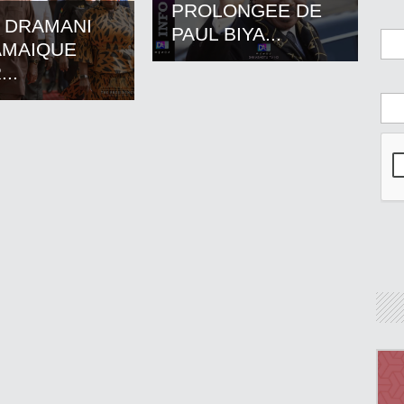
PROLONGEE DE
 DRAMANI
PAUL BIYA...
AMAIQUE
..