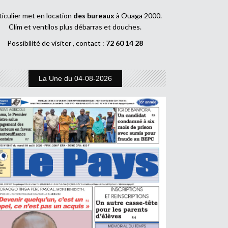
ticulier met en location
des bureaux
à Ouaga 2000.
Clim et ventilos plus débarras et douches.
Possibilité de visiter , contact :
72 60 14 28
La Une du 04-08-2026