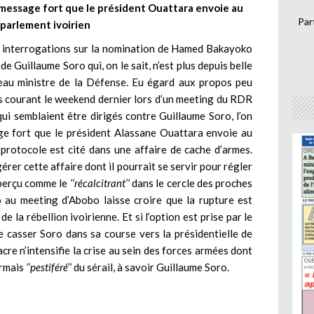
 message fort que le président Ouattara envoie au
Par
parlement ivoirien
res interrogations sur la nomination de Hamed Bakayoko
 de Guillaume Soro qui, on le sait, n’est plus depuis belle
veau ministre de la Défense. Eu égard aux propos peu
s courant le weekend dernier lors d’un meeting du RDR
qui semblaient être dirigés contre Guillaume Soro, l’on
ge fort que le président Alassane Ouattara envoie au
 protocole est cité dans une affaire de cache d’armes.
er cette affaire dont il pourrait se servir pour régler
t perçu comme le
‘‘récalcitrant’’
dans le cercle des proches
 au meeting d’Abobo laisse croire que la rupture est
 la rébellion ivoirienne. Et si l’option est prise par le
 casser Soro dans sa course vers la présidentielle de
acre n’intensifie la crise au sein des forces armées dont
ormais
‘‘pestiféré’’
du sérail, à savoir Guillaume Soro.