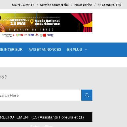
MON COMPTE
Service commercial
Nous écrire
SE CONNECTER
ANNONCES
EN PLUS
UE INTERIEUR
AVIS ET ANNONCES
EN PLUS
ro ?
RECRUTEMENT (15) Assistants Foreurs et (1)
Safety officer