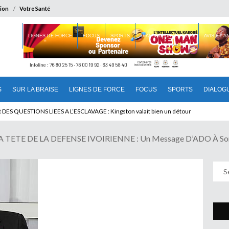
ion
Votre Santé
 BRAISE
LIGNES DE FORCE
FOCUS
SPORTS
DIALOGUE INTERIEUR
AVIS ET 
S
SUR LA BRAISE
LIGNES DE FORCE
FOCUS
SPORTS
DIALOG
U CAMEROUN : Qui pilote le Cameroun ?
ETE DE LA DEFENSE IVOIRIENNE : Un Message D’ADO À So