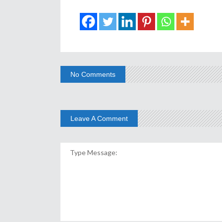
No Comments
Leave A Comment