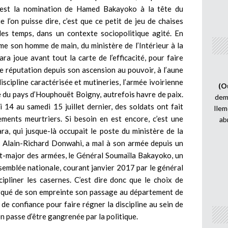
 c’est la nomination de Hamed Bakayoko à la tête du
l’on puisse dire, c’est que ce petit de jeu de chaises
es temps, dans un contexte sociopolitique agité. En
 son homme de main, du ministère de l’Intérieur à la
a joue avant tout la carte de l’efficacité, pour faire
e réputation depuis son ascension au pouvoir, à l’aune
scipline caractérisée et mutineries, l’armée ivoirienne
(O
 du pays d’Houphouët Boigny, autrefois havre de paix.
demi
 14 au samedi 15 juillet dernier, des soldats ont fait
Ilem
ements meurtriers. Si besoin en est encore, c’est une
ab
ra, qui jusque-là occupait le poste du ministère de la
 Alain-Richard Donwahi, a mal à son armée depuis un
at-major des armées, le Général Soumaïla Bakayoko, un
semblée nationale, courant janvier 2017 par le général
ipliner les casernes. C’est dire donc que le choix de
ué de son empreinte son passage au département de
e de confiance pour faire régner la discipline au sein de
 en passe d’être gangrenée par la politique.