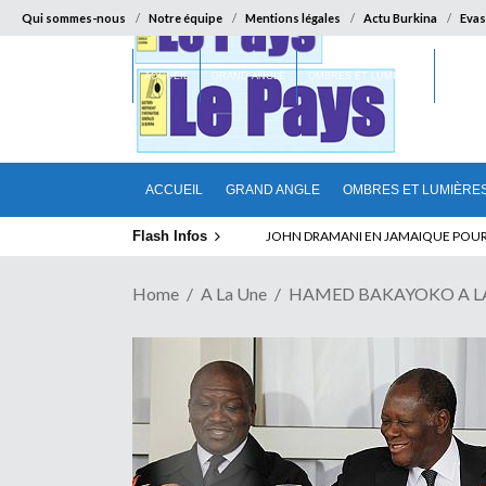
Qui sommes-nous
Notre équipe
Mentions légales
Actu Burkina
Evas
ACCUEIL
GRAND ANGLE
OMBRES ET LUMIÈRES
SUR LA
ACCUEIL
GRAND ANGLE
OMBRES ET LUMIÈRE
Flash Infos
ABSENCE PROLONGEE DE PAUL BIYA D
Home
A La Une
HAMED BAKAYOKO A LA T