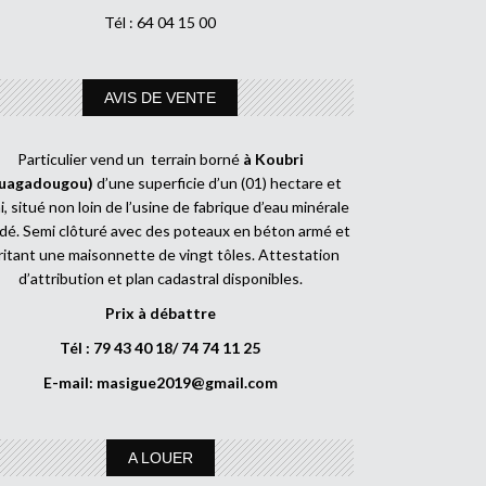
Tél : 64 04 15 00
AVIS DE VENTE
Particulier vend un terrain borné
à Koubri
uagadougou)
d’une superficie d’un (01) hectare et
, situé non loin de l’usine de fabrique d’eau minérale
dé. Semi clôturé avec des poteaux en béton armé et
ritant une maisonnette de vingt tôles. Attestation
d’attribution et plan cadastral disponibles.
Prix à débattre
Tél : 79 43 40 18/ 74 74 11 25
E-mail:
masigue2019@gmail.com
A LOUER