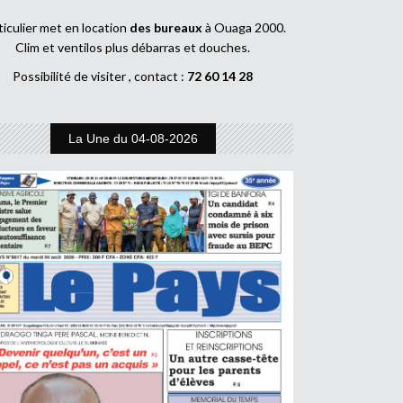
ticulier met en location
des bureaux
à Ouaga 2000.
Clim et ventilos plus débarras et douches.
Possibilité de visiter , contact :
72 60 14 28
La Une du 04-08-2026