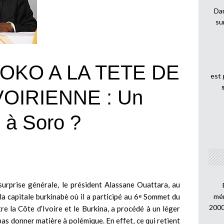
Dan
su
KO A LA TETE DE
est
OIRIENNE : Un
 à Soro ?
 surprise générale, le président Alassane Ouattara, au
 capitale burkinabè où il a participé au 6
Sommet du
mén
e
2000
re la Côte d’Ivoire et le Burkina, a procédé à un léger
as donner matière à polémique. En effet, ce qui retient