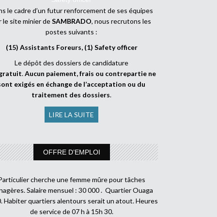
s le cadre d’un futur renforcement de ses équipes
r le site minier de
SAMBRADO
, nous recrutons les
postes suivants :
(15) Assistants Foreurs, (1) Safety officer
Le dépôt des dossiers de candidature
gratuit
.
Aucun paiement, frais ou contrepartie ne
sont exigés en échange de l’acceptation ou du
traitement des dossiers
.
LIRE LA SUITE
OFFRE D’EMPLOI
Particulier cherche une femme mûre pour tâches
agères. Salaire mensuel : 30 000 . Quartier Ouaga
. Habiter quartiers alentours serait un atout. Heures
de service de 07 h à 15h 30.