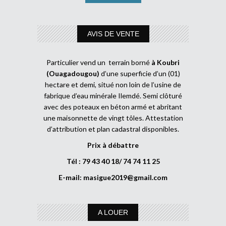
AVIS DE VENTE
Particulier vend un terrain borné
à Koubri
(Ouagadougou)
d’une superficie d’un (01)
hectare et demi, situé non loin de l’usine de
fabrique d’eau minérale Ilemdé. Semi clôturé
avec des poteaux en béton armé et abritant
une maisonnette de vingt tôles. Attestation
d’attribution et plan cadastral disponibles.
Prix à débattre
Tél : 79 43 40 18/ 74 74 11 25
E-mail:
masigue2019@gmail.com
A LOUER