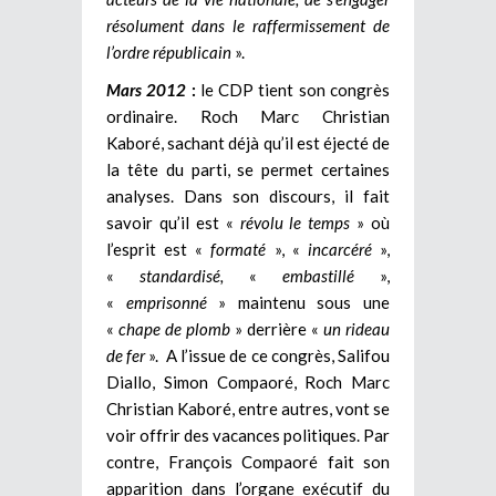
résolument dans le raffermissement de
l’ordre républicain
».
Mars 2012
:
le CDP tient son congrès
ordinaire. Roch Marc Christian
Kaboré, sachant déjà qu’il est éjecté de
la tête du parti, se permet certaines
analyses. Dans son discours, il fait
savoir qu’il est «
révolu le temps
» où
l’esprit est «
formaté
», «
incarcéré
»,
«
standardisé,
«
embastillé
»,
«
emprisonné
» maintenu sous une
«
chape de plomb
» derrière «
un rideau
de fer
». A l’issue de ce congrès, Salifou
Diallo, Simon Compaoré, Roch Marc
Christian Kaboré, entre autres, vont se
voir offrir des vacances politiques. Par
contre, François Compaoré fait son
apparition dans l’organe exécutif du