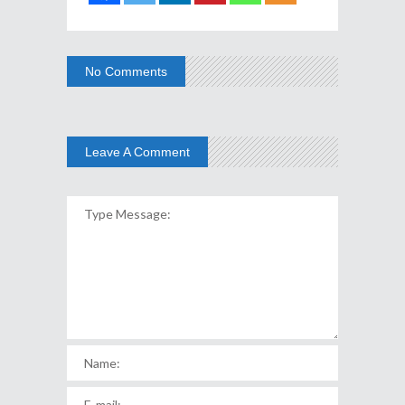
No Comments
Leave A Comment