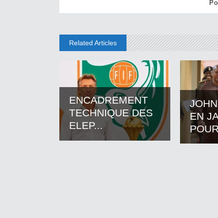
Related Articles
ENCADREMENT
JOHN
TECHNIQUE DES
EN J
ELEP...
POUR.