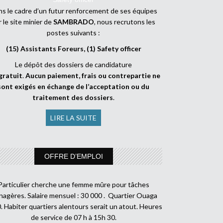
s le cadre d’un futur renforcement de ses équipes
r le site minier de
SAMBRADO
, nous recrutons les
postes suivants :
(15) Assistants Foreurs, (1) Safety officer
Le dépôt des dossiers de candidature
gratuit
.
Aucun paiement, frais ou contrepartie ne
sont exigés en échange de l’acceptation ou du
traitement des dossiers
.
LIRE LA SUITE
OFFRE D’EMPLOI
Particulier cherche une femme mûre pour tâches
agères. Salaire mensuel : 30 000 . Quartier Ouaga
. Habiter quartiers alentours serait un atout. Heures
de service de 07 h à 15h 30.