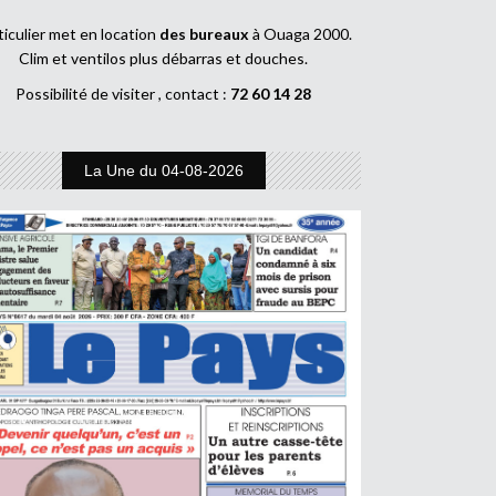
ticulier met en location
des bureaux
à Ouaga 2000.
Clim et ventilos plus débarras et douches.
Possibilité de visiter , contact :
72 60 14 28
La Une du 04-08-2026