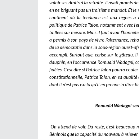
valoir ses droits à la retraite. Il avait promis d
en ne briguant pas un troisième mandat. Et le m
continent où la tendance est aux règnes à v
politique de Patrice Talon, notamment avec l’
taillées sur mesure. Mais il faut avoir l’honnêt
a permis à son pays de vivre l’alternance, re
de la démocratie dans la sous-région ouest-afr
accompli. Surtout que, cerise sur le gâteau, i
dauphin, en l’occurrence Romuald Wadagni, con
fidèles. C’est dire si Patrice Talon pourra coule
constitutionnelle, Patrice Talon, en sa qualité
dont il n’est pas exclu qu’il en prenne la directi
Romuald Wadagni sera 
On attend de voir. Du reste, c’est beaucoup m
Béninois que la capacité du nouveau à relever le