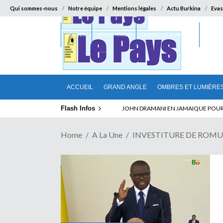
Qui sommes-nous
Notre équipe
Mentions légales
Actu Burkina
Evas
ACCUEIL
GRAND ANGLE
OMBRES ET LUMIÈRES
SUR LA
ACCUEIL
GRAND ANGLE
OMBRES ET LUMIÈRE
Flash Infos
ABSENCE PROLONGEE DE PAUL BIYA D
Home
A La Une
INVESTITURE DE ROMUALD