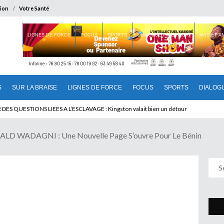
ion
Votre Santé
 BRAISE
LIGNES DE FORCE
FOCUS
SPORTS
DIALOGUE INTERIEUR
AVIS ET 
S
SUR LA BRAISE
LIGNES DE FORCE
FOCUS
SPORTS
DIALOG
U CAMEROUN : Qui pilote le Cameroun ?
 WADAGNI : Une Nouvelle Page S’ouvre Pour Le Bénin