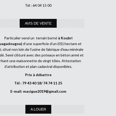
Tél : 64 04 15 00
AVIS DE VENTE
Particulier vend un terrain borné
à Koubri
uagadougou)
d’une superficie d’un (01) hectare et
, situé non loin de l’usine de fabrique d’eau minérale
dé. Semi clôturé avec des poteaux en béton armé et
ritant une maisonnette de vingt tôles. Attestation
d’attribution et plan cadastral disponibles.
Prix à débattre
Tél : 79 43 40 18/ 74 74 11 25
E-mail:
masigue2019@gmail.com
A LOUER