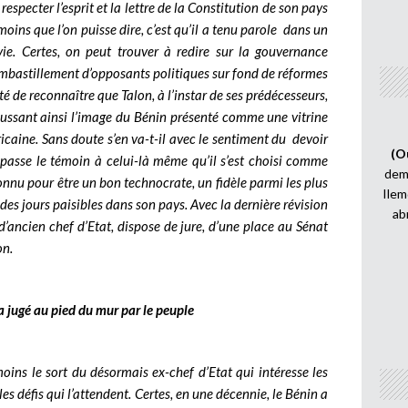
e respecter l’esprit et la lettre de la Constitution de son pays
oins que l’on puisse dire, c’est qu’il a tenu parole dans un
ie. Certes, on peut trouver à redire sur la gouvernance
embastillement d’opposants politiques sur fond de réformes
eté de reconnaître que Talon, à l’instar de ses prédécesseurs,
haussant ainsi l’image du Bénin présenté comme une vitrine
icaine. Sans doute s’en va-t-il avec le sentiment du devoir
(O
l passe le témoin à celui-là même qu’il s’est choisi comme
demi
nu pour être un bon technocrate, un fidèle parmi les plus
Ilem
r des jours paisibles dans son pays. Avec la dernière révision
ab
 d’ancien chef d’Etat, dispose de jure, d’une place au Sénat
on.
jugé au pied du mur par le peuple
oins le sort du désormais ex-chef d’Etat qui intéresse les
s défis qui l’attendent. Certes, en une décennie, le Bénin a