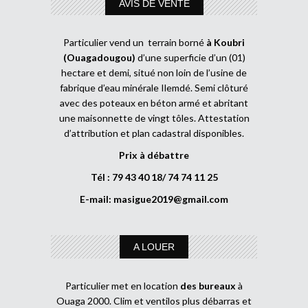
AVIS DE VENTE
Particulier vend un terrain borné
à Koubri
(Ouagadougou)
d’une superficie d’un (01)
hectare et demi, situé non loin de l’usine de
fabrique d’eau minérale Ilemdé. Semi clôturé
avec des poteaux en béton armé et abritant
une maisonnette de vingt tôles. Attestation
d’attribution et plan cadastral disponibles.
Prix à débattre
Tél : 79 43 40 18/ 74 74 11 25
E-mail:
masigue2019@gmail.com
A LOUER
Particulier met en location
des bureaux
à
Ouaga 2000. Clim et ventilos plus débarras et