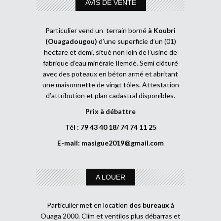
AVIS DE VENTE
Particulier vend un terrain borné
à Koubri
(Ouagadougou)
d’une superficie d’un (01)
hectare et demi, situé non loin de l’usine de
fabrique d’eau minérale Ilemdé. Semi clôturé
avec des poteaux en béton armé et abritant
une maisonnette de vingt tôles. Attestation
d’attribution et plan cadastral disponibles.
Prix à débattre
Tél : 79 43 40 18/ 74 74 11 25
E-mail:
masigue2019@gmail.com
A LOUER
Particulier met en location
des bureaux
à
Ouaga 2000. Clim et ventilos plus débarras et