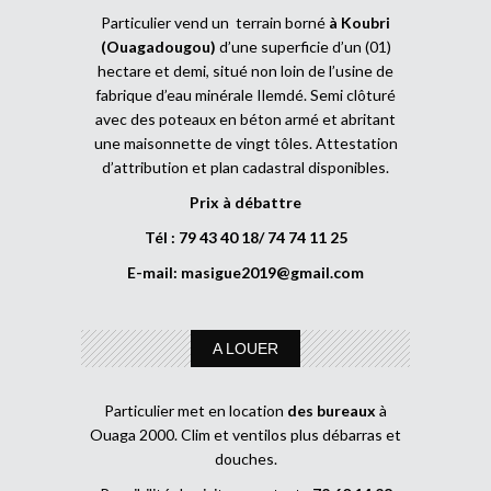
Particulier vend un terrain borné
à Koubri
(Ouagadougou)
d’une superficie d’un (01)
hectare et demi, situé non loin de l’usine de
fabrique d’eau minérale Ilemdé. Semi clôturé
avec des poteaux en béton armé et abritant
une maisonnette de vingt tôles. Attestation
d’attribution et plan cadastral disponibles.
Prix à débattre
Tél : 79 43 40 18/ 74 74 11 25
E-mail:
masigue2019@gmail.com
A LOUER
Particulier met en location
des bureaux
à
Ouaga 2000. Clim et ventilos plus débarras et
douches.