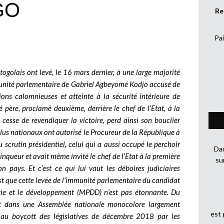
GO
Re
Pai
ogolais ont levé, le 16 mars dernier, à une large majorité
mmunité parlementaire de Gabriel Agbeyomé Kodjo accusé de
ions calomnieuses et atteinte à la sécurité intérieure de
é père, proclamé deuxième, derrière le chef de l’Etat, à la
e cesse de revendiquer la victoire, perd ainsi son bouclier
 élus nationaux ont autorisé le Procureur de la République à
 scrutin présidentiel, celui qui a aussi occupé le perchoir
Dan
nqueur et avait même invité le chef de l’Etat à la première
su
pays. Et c’est ce qui lui vaut les déboires judiciaires
’est que cette levée de l’immunité parlementaire du candidat
ie et le développement (MPDD) n’est pas étonnante. Du
nt dans une Assemblée nationale monocolore largement
est
e au boycott des législatives de décembre 2018 par les