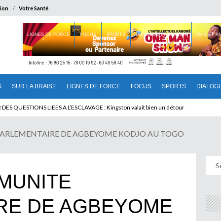
ion
Votre Santé
 BRAISE
LIGNES DE FORCE
FOCUS
SPORTS
DIALOGUE INTERIEUR
AVIS ET 
S
SUR LA BRAISE
LIGNES DE FORCE
FOCUS
SPORTS
DIALOG
T BENINOIS : Quand Patrice quitte le pouvoir sans partir !
 PARLEMENTAIRE DE AGBEYOME KODJO AU TOGO
MMUNITE
RE DE AGBEYOME