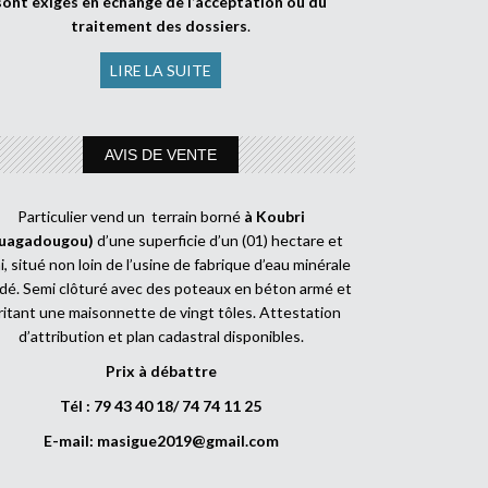
sont exigés en échange de l’acceptation ou du
traitement des dossiers
.
LIRE LA SUITE
AVIS DE VENTE
Particulier vend un terrain borné
à Koubri
uagadougou)
d’une superficie d’un (01) hectare et
, situé non loin de l’usine de fabrique d’eau minérale
dé. Semi clôturé avec des poteaux en béton armé et
ritant une maisonnette de vingt tôles. Attestation
d’attribution et plan cadastral disponibles.
Prix à débattre
Tél : 79 43 40 18/ 74 74 11 25
E-mail:
masigue2019@gmail.com