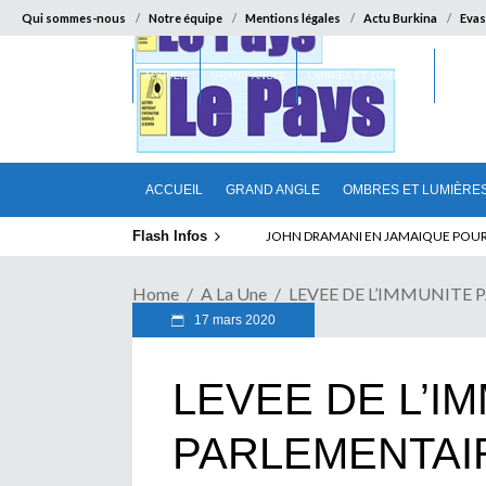
Qui sommes-nous
Notre équipe
Mentions légales
Actu Burkina
Evas
ACCUEIL
GRAND ANGLE
OMBRES ET LUMIÈRES
SUR LA
ACCUEIL
GRAND ANGLE
OMBRES ET LUMIÈRE
Flash Infos
ELECTION DE TALON A LA TETE DU SENA
Home
A La Une
LEVEE DE L’IMMUNITE
17 mars 2020
LEVEE DE L’I
PARLEMENTAI