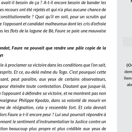
 avait-il besoin de ça ? A-t-il encore besoin de bander les
s recours ont été rejetés et qui n’a plus aucune chance de
constitutionnelle ? Quoi qu’il en soit, pour un scrutin qui
re l’opposant et candidat malheureux dont les cris d’orfraie
s les flots de la lagune de Bè, Faure se paie une mauvaise
ndat, Faure ne pouvait que rendre une pâle copie de la
ys
 à proclamer sa victoire dans les conditions que l’on sait,
(O
demi
esprits. Et ce, au-delà même du Togo. C’est pourquoi cette
Ilem
sant, peut paraître, aux yeux de certains observateurs,
ab
pour éteindre toute contestation. D’autant que jusque-là,
de l’opposant à défendre sa victoire, et ne montrent pas non
nseigneur Philippe Kpodzo, dans sa volonté de mourir en
gne de résignation, cela y ressemble fort. Et cela devrait
lors Faure a-t-il encore peur ? Lui seul pourrait répondre à
onnant le sentiment d’instrumentaliser la Justice contre un
ection beaucoup plus propre et plus crédible aux yeux de