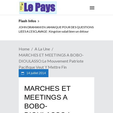
Flash Infos
ELECTION DE TALON A LA TETE DU SENAT BENINOIS :
JOHN DRAMANI EN JAMAIQUE POUR DES QUESTIONS
Quand Patrice quitte le pouvoir sans partir !
LIEES A L’ESCLAVAGE : Kingston valait bien un détour
Home
A La Une
MARCHES ET MEETINGS A BOBO-
DIOULASSO:Le Mouvement Patriote
Pacifique Veut Y Mettre Fin
14 juillet 2014
MARCHES ET
MEETINGS A
BOBO-