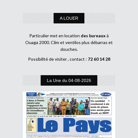
A LOUER
Particulier met en location
des bureaux
à
Ouaga 2000. Clim et ventilos plus débarras et
douches.
Possibilité de visiter , contact :
72 60 14 28
La Une du 04-08-2026