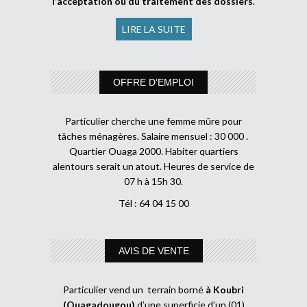
l’acceptation ou du traitement des dossiers
.
LIRE LA SUITE
OFFRE D’EMPLOI
Particulier cherche une femme mûre pour
tâches ménagères. Salaire mensuel : 30 000 .
Quartier Ouaga 2000. Habiter quartiers
alentours serait un atout. Heures de service de
07 h à 15h 30.
Tél : 64 04 15 00
AVIS DE VENTE
Particulier vend un terrain borné
à Koubri
(Ouagadougou)
d’une superficie d’un (01)