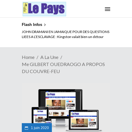
Flash Infos
ELECTION DE TALON A LA TETE DU SENAT BENINOIS :
JOHN DRAMANI EN JAMAIQUE POUR DES QUESTIONS
Quand Patrice quitte le pouvoir sans partir !
LIEES A L’ESCLAVAGE : Kingston valait bien un détour
Home
A La Une
Me GILBERT OUEDRAOGO A PROPOS
DU COUVRE-FEU
1 juin 2020