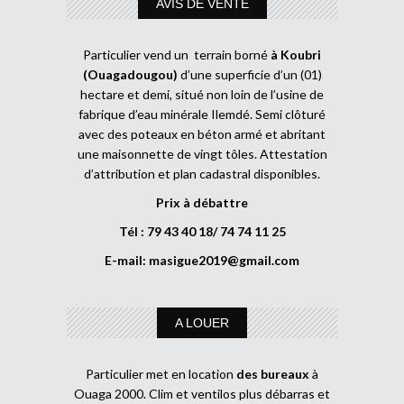
AVIS DE VENTE
Particulier vend un terrain borné
à Koubri
(Ouagadougou)
d’une superficie d’un (01)
hectare et demi, situé non loin de l’usine de
fabrique d’eau minérale Ilemdé. Semi clôturé
avec des poteaux en béton armé et abritant
une maisonnette de vingt tôles. Attestation
d’attribution et plan cadastral disponibles.
Prix à débattre
Tél : 79 43 40 18/ 74 74 11 25
E-mail:
masigue2019@gmail.com
A LOUER
Particulier met en location
des bureaux
à
Ouaga 2000. Clim et ventilos plus débarras et