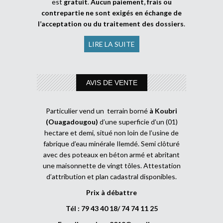
est
gratuit
.
Aucun paiement, frais ou
contrepartie ne sont exigés en échange de
l’acceptation ou du traitement des dossiers
.
LIRE LA SUITE
AVIS DE VENTE
Particulier vend un terrain borné
à Koubri
(Ouagadougou)
d’une superficie d’un (01)
hectare et demi, situé non loin de l’usine de
fabrique d’eau minérale Ilemdé. Semi clôturé
avec des poteaux en béton armé et abritant
une maisonnette de vingt tôles. Attestation
d’attribution et plan cadastral disponibles.
Prix à débattre
Tél : 79 43 40 18/ 74 74 11 25