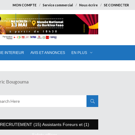
MON COMPTE
Service commercial
Nous écrire
SE CONNECTER
ANNONCES
EN PLUS
UE INTERIEUR
AVIS ET ANNONCES
EN PLUS
Eric Bougouma
RECRUTEMENT (15) Assistants Foreurs et (1)
Safety officer