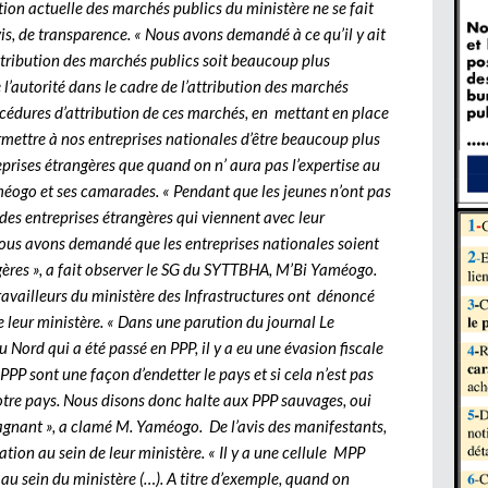
stion actuelle des marchés publics du ministère ne se fait
vis, de transparence. « Nous avons demandé à ce qu’il y ait
ttribution des marchés publics soit beaucoup plus
e l’autorité dans le cadre de l’attribution des marchés
cédures d’attribution de ces marchés, en mettant en place
mettre à nos entreprises nationales d’être beaucoup plus
eprises étrangères que quand on n’ aura pas l’expertise au
méogo et ses camarades. « Pendant que les jeunes n’ont pas
des entreprises étrangères qui viennent avec leur
 nous avons demandé que les entreprises nationales soient
ngères », a fait observer le SG du SYTTBHA, M’Bi Yaméogo.
travailleurs du ministère des Infrastructures ont dénoncé
e leur ministère. « Dans une parution du journal Le
 Nord qui a été passé en PPP, il y a eu une évasion fiscale
PPP sont une façon d’endetter le pays et si cela n’est pas
otre pays. Nous disons donc halte aux PPP sauvages, oui
gagnant », a clamé M. Yaméogo. De l’avis des manifestants,
ation au sein de leur ministère. « Il y a une cellule MPP
u sein du ministère (…). A titre d’exemple, quand on