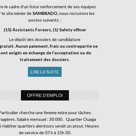
s le cadre d’un futur renforcement de ses équipes
r le site minier de
SAMBRADO
, nous recrutons les
postes suivants :
(15) Assistants Foreurs, (1) Safety officer
Le dépôt des dossiers de candidature
gratuit
.
Aucun paiement, frais ou contrepartie ne
sont exigés en échange de l’acceptation ou du
traitement des dossiers
.
LIRE LA SUITE
OFFRE D’EMPLOI
Particulier cherche une femme mûre pour tâches
agères. Salaire mensuel : 30 000 . Quartier Ouaga
. Habiter quartiers alentours serait un atout. Heures
de service de 07 h à 15h 30.