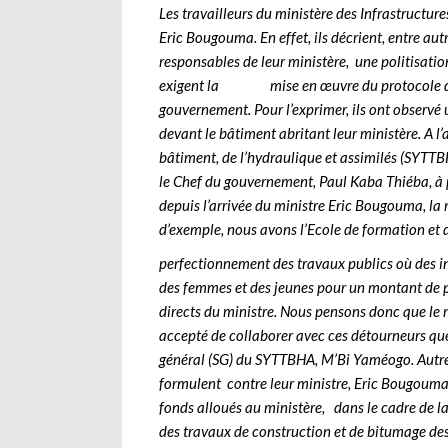
Les travailleurs du ministère des Infrastructure
Eric Bougouma. En effet, ils décrient, entre au
responsables de leur ministère, une politisatio
exigent la mise en œuvre du protocole d’acc
gouvernement. Pour l’exprimer, ils ont observé u
devant le bâtiment abritant leur ministère. A l
bâtiment, de l’hydraulique et assimilés (SYTT
le Chef du gouvernement, Paul Kaba Thiéba, à
depuis l’arrivée du ministre Eric Bougouma, la m
d’exemple, nous avons l’Ecole de formation et 
perfectionnement des travaux publics où des in
des femmes et des jeunes pour un montant de p
directs du ministre. Nous pensons donc que le 
accepté de collaborer avec ces détourneurs que
général (SG) du SYTTBHA, M’Bi Yaméogo. Autres 
formulent contre leur ministre, Eric Bougouma, 
fonds alloués au ministère, dans le cadre de la 
des travaux de construction et de bitumage des