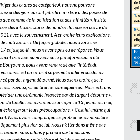
diriger des cadres de catégorie A, nous ne pouvons
isser des gens qui ont pillé le ministère à des postes de
 que comme de la politisation et des affinités », insiste
stère des Infrastructures demandent la mise en œuvre du
2011 avec le gouvernement. A en croire leurs explications,
d de motivation. « De façon globale, nous avons une
17 et jusque-là, nous n’avons pas eu de réponse. Nous
oient trouvées au niveau de la plateforme qui a été
tre Bougouma, nous avons remarqué que l’intérêt du
personnel est en sit-in, il se permet d’aller procéder au
ncé par de l’argent détourné. Nous osons croire que le
t des travaux, va en tirer les conséquences. Nous attirons
e présider une cérémonie financée par de l’argent détourné »,
e de tutelle leur aurait posé un lapin le 13 février dernier,
ur échanger sur leurs préoccupations. « C’est lui-même qui
ésident. Nous avons compris que les problèmes du ministère
atiquement plus rien de lui. Nous n’attendons même pas
ncertations, nous allons y prendre part mais sans
 responsables du ministère ont fini de convaincre les