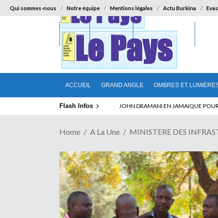
Qui sommes-nous
Notre équipe
Mentions légales
Actu Burkina
Evas
ACCUEIL
GRAND ANGLE
OMBRES ET LUMIÈRES
SUR LA
ACCUEIL
GRAND ANGLE
OMBRES ET LUMIÈRE
Flash Infos
JOHN DRAMANI EN JAMAIQUE POUR DES
Home
A La Une
MINISTERE DES INFRASTRU