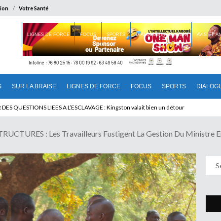
ion
Votre Santé
 BRAISE
LIGNES DE FORCE
FOCUS
SPORTS
DIALOGUE INTERIEUR
AVIS ET 
S
SUR LA BRAISE
LIGNES DE FORCE
FOCUS
SPORTS
DIALOG
 QUESTIONS LIEES A L’ESCLAVAGE : Kingston valait bien un détour
CTURES : Les Travailleurs Fustigent La Gestion Du Ministre 