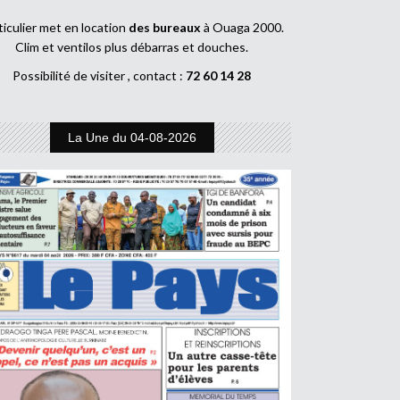
ticulier met en location
des bureaux
à Ouaga 2000.
Clim et ventilos plus débarras et douches.
Possibilité de visiter , contact :
72 60 14 28
La Une du 04-08-2026