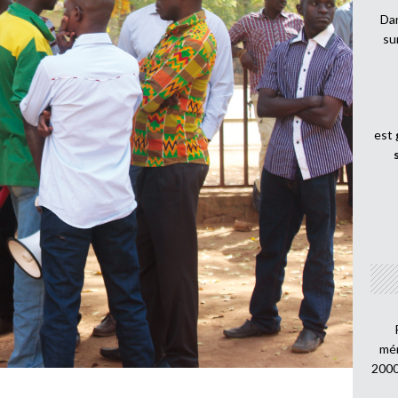
Dan
su
est
mén
2000