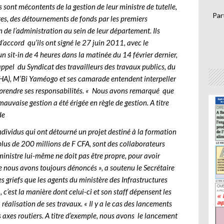
s sont mécontents de la gestion de leur ministre de tutelle,
Par
tres, des détournements de fonds par les premiers
n de l’administration au sein de leur département. Ils
ord qu’ils ont signé le 27 juin 2011, avec le
n sit-in de 4 heures dans la matinée du 14 février dernier,
’appel du Syndicat des travailleurs des travaux publics, du
BHA), M’Bi Yaméogo et ses camarade entendent interpeller
 prendre ses responsabilités. « Nous avons remarqué que
auvaise gestion a été érigée en règle de gestion. A titre
de
dividus qui ont détourné un projet destiné à la formation
lus de 200 millions de F CFA, sont des collaborateurs
ministre lui-même ne doit pas être propre, pour avoir
 nous avons toujours dénoncés », a soutenu le Secrétaire
griefs que les agents du ministère des Infrastructures
c’est la manière dont celui-ci et son staff dépensent les
réalisation de ses travaux. « Il y a le cas des lancements
 axes routiers. A titre d’exemple, nous avons le lancement