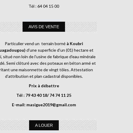
Tél : 64 04 15 00
AVIS DE VENTE
Particulier vend un terrain borné
à Koubri
uagadougou)
d’une superficie d’un (01) hectare et
, situé non loin de l’usine de fabrique d’eau minérale
dé. Semi clôturé avec des poteaux en béton armé et
ritant une maisonnette de vingt tôles. Attestation
d’attribution et plan cadastral disponibles.
Prix à débattre
Tél : 79 43 40 18/ 74 74 11 25
E-mail:
masigue2019@gmail.com
A LOUER