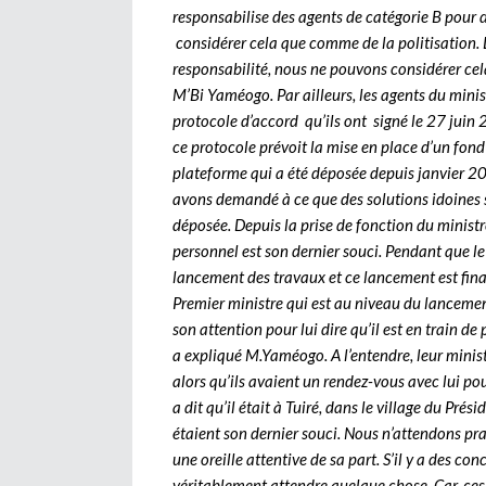
responsabilise des agents de catégorie B pour 
considérer cela que comme de la politisation. La
responsabilité, nous ne pouvons considérer cela
M’Bi Yaméogo. Par ailleurs, les agents du mini
protocole d’accord qu’ils ont signé le 27 juin 
ce protocole prévoit la mise en place d’un fon
plateforme qui a été déposée depuis janvier 20
avons demandé à ce que des solutions idoines s
déposée. Depuis la prise de fonction du minis
personnel est son dernier souci. Pendant que le 
lancement des travaux et ce lancement est fina
Premier ministre qui est au niveau du lancemen
son attention pour lui dire qu’il est en train d
a expliqué M.Yaméogo. A l’entendre, leur ministr
alors qu’ils avaient un rendez-vous avec lui po
a dit qu’il était à Tuiré, dans le village du Pr
étaient son dernier souci. Nous n’attendons pr
une oreille attentive de sa part. S’il y a des co
véritablement attendre quelque chose. Car, ces