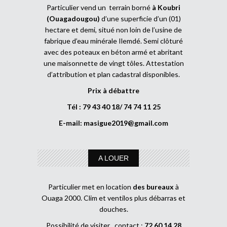
Particulier vend un terrain borné
à Koubri
(Ouagadougou)
d’une superficie d’un (01)
hectare et demi, situé non loin de l’usine de
fabrique d’eau minérale Ilemdé. Semi clôturé
avec des poteaux en béton armé et abritant
une maisonnette de vingt tôles. Attestation
d’attribution et plan cadastral disponibles.
Prix à débattre
Tél : 79 43 40 18/ 74 74 11 25
E-mail:
masigue2019@gmail.com
A LOUER
Particulier met en location
des bureaux
à
Ouaga 2000. Clim et ventilos plus débarras et
douches.
Possibilité de visiter , contact :
72 60 14 28