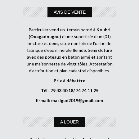
AVIS DE VENTE
Particulier vend un terrain borné
à Koubri
(Ouagadougou)
d’une superficie d’un (01)
hectare et demi, situé non loin de l’usine de
fabrique d’eau minérale Ilemdé. Semi clôturé
avec des poteaux en béton armé et abritant
une maisonnette de vingt tôles. Attestation
d’attribution et plan cadastral disponibles.
Prix à débattre
Tél : 79 43 40 18/ 74 74 11 25
E-mail:
masigue2019@gmail.com
A LOUER