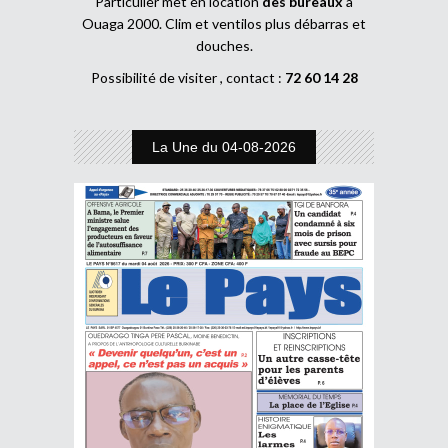
Particulier met en location
des bureaux
à
Ouaga 2000. Clim et ventilos plus débarras et
douches.
Possibilité de visiter , contact :
72 60 14 28
La Une du 04-08-2026