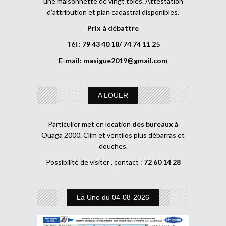
une maisonnette de vingt tôles. Attestation
d’attribution et plan cadastral disponibles.
Prix à débattre
Tél : 79 43 40 18/ 74 74 11 25
E-mail:
masigue2019@gmail.com
A LOUER
Particulier met en location
des bureaux
à
Ouaga 2000. Clim et ventilos plus débarras et
douches.
Possibilité de visiter , contact :
72 60 14 28
La Une du 04-08-2026