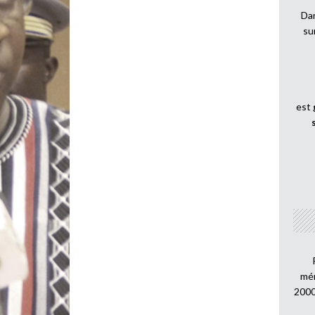
Dan
su
est
mén
2000