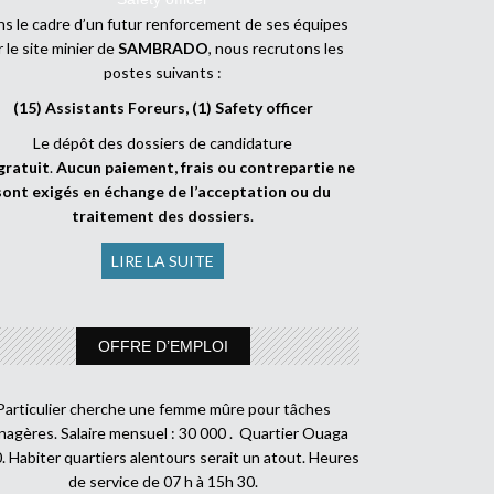
s le cadre d’un futur renforcement de ses équipes
r le site minier de
SAMBRADO
, nous recrutons les
postes suivants :
(15) Assistants Foreurs, (1) Safety officer
Le dépôt des dossiers de candidature
gratuit
.
Aucun paiement, frais ou contrepartie ne
sont exigés en échange de l’acceptation ou du
traitement des dossiers
.
LIRE LA SUITE
OFFRE D’EMPLOI
Particulier cherche une femme mûre pour tâches
agères. Salaire mensuel : 30 000 . Quartier Ouaga
. Habiter quartiers alentours serait un atout. Heures
de service de 07 h à 15h 30.