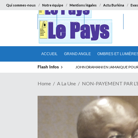
Qui sommes-nous
Notre équipe
Mentions légales
Actu Burkina
Evas
ACCUEIL
GRAND ANGLE
OMBRES ET LUMIÈRES
SUR LA
ACCUEIL
GRAND ANGLE
OMBRES ET LUMIÈRE
Flash Infos
JOHN DRAMANI EN JAMAIQUE POUR DES
Home
A La Une
NON-PAYEMENT PAR L’ETAT