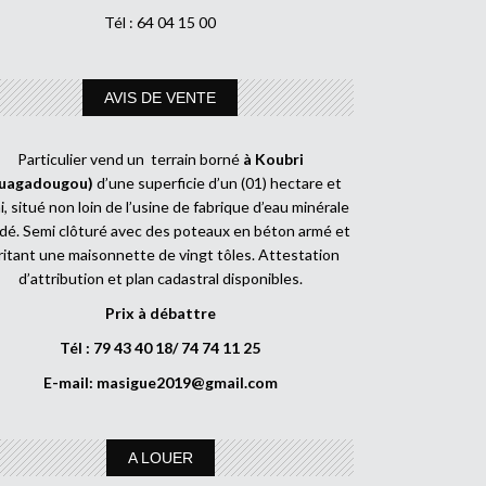
Tél : 64 04 15 00
AVIS DE VENTE
Particulier vend un terrain borné
à Koubri
uagadougou)
d’une superficie d’un (01) hectare et
, situé non loin de l’usine de fabrique d’eau minérale
dé. Semi clôturé avec des poteaux en béton armé et
ritant une maisonnette de vingt tôles. Attestation
d’attribution et plan cadastral disponibles.
Prix à débattre
Tél : 79 43 40 18/ 74 74 11 25
E-mail:
masigue2019@gmail.com
A LOUER