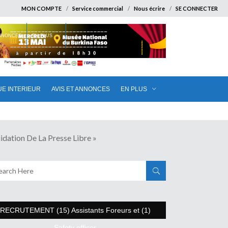
MON COMPTE
Service commercial
Nous écrire
SE CONNECTER
ANNONCES
EN PLUS
UE INTERIEUR
AVIS ET ANNONCES
EN PLUS
tion De La Presse Libre »
RECRUTEMENT (15) Assistants Foreurs et (1)
Safety officer