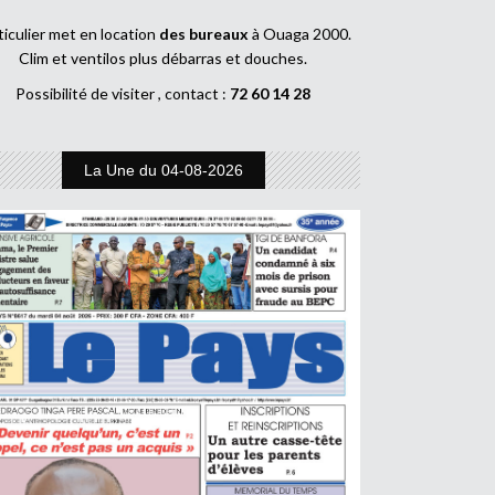
ticulier met en location
des bureaux
à Ouaga 2000.
Clim et ventilos plus débarras et douches.
Possibilité de visiter , contact :
72 60 14 28
La Une du 04-08-2026