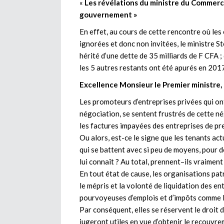
«
Les révélations du ministre du Commerce
gouvernement »
En effet, au cours de cette rencontre où le
ignorées et donc non invitées, le ministre
hérité d’une dette de 35 milliards de F CFA ;
les 5 autres restants ont été apurés en 201
Excellence Monsieur le Premier ministre,
Les promoteurs d’entreprises privées qui ont
négociation, se sentent frustrés de cette 
les factures impayées des entreprises de pre
Ou alors, est-ce le signe que les tenants a
qui se battent avec si peu de moyens, pour d
lui connaît ? Au total, prennent–ils vraiment
En tout état de cause, les organisations pat
le mépris et la volonté de liquidation des e
pourvoyeuses d’emplois et d’impôts comme l
Par conséquent, elles se réservent le droit 
jugeront utiles en vue d’obtenir le recouvre