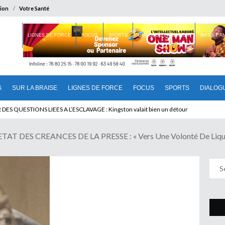
ion
Votre Santé
 BRAISE
LIGNES DE FORCE
FOCUS
SPORTS
DIALOGUE INTERIEUR
AVIS ET 
S
SUR LA BRAISE
LIGNES DE FORCE
FOCUS
SPORTS
DIALOG
 QUESTIONS LIEES A L’ESCLAVAGE : Kingston valait bien un détour
 DES CREANCES DE LA PRESSE : « Vers Une Volonté De Liquida