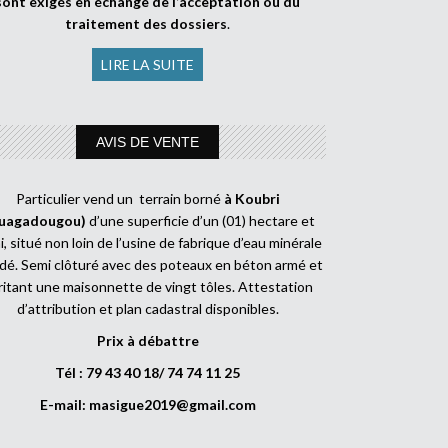
sont exigés en échange de l’acceptation ou du
traitement des dossiers
.
LIRE LA SUITE
AVIS DE VENTE
Particulier vend un terrain borné
à Koubri
uagadougou)
d’une superficie d’un (01) hectare et
, situé non loin de l’usine de fabrique d’eau minérale
dé. Semi clôturé avec des poteaux en béton armé et
ritant une maisonnette de vingt tôles. Attestation
d’attribution et plan cadastral disponibles.
Prix à débattre
Tél : 79 43 40 18/ 74 74 11 25
E-mail:
masigue2019@gmail.com