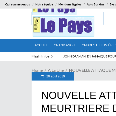
Qui sommes-nous
Notre équipe
Mentions légales
Actu Burkina
Evas
ACCUEIL
GRAND ANGLE
OMBRES ET LUMIÈRES
SUR LA
ACCUEIL
GRAND ANGLE
OMBRES ET LUMIÈRE
Flash Infos
ELECTION DE TALON A LA TETE DU SENA
Home
A La Une
NOUVELLE ATTAQUE MEUR
20 août 2019
NOUVELLE AT
MEURTRIERE 