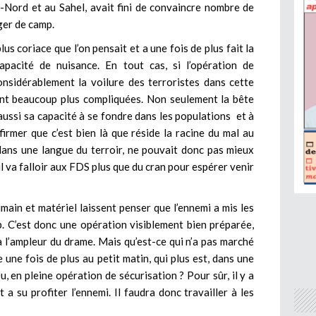
-Nord et au Sahel, avait fini de convaincre nombre de
ger de camp.
s coriace que l’on pensait et a une fois de plus fait la
pacité de nuisance. En tout cas, si l’opération de
considérablement la voilure des terroristes dans cette
ent beaucoup plus compliquées. Non seulement la bête
aussi sa capacité à se fondre dans les populations et à
irmer que c’est bien là que réside la racine du mal au
 dans une langue du terroir, ne pouvait donc pas mieux
il va falloir aux FDS plus que du cran pour espérer venir
main et matériel laissent penser que l’ennemi a mis les
 C’est donc une opération visiblement bien préparée,
à l’ampleur du drame. Mais qu’est-ce qui n’a pas marché
une fois de plus au petit matin, qui plus est, dans une
 en pleine opération de sécurisation ? Pour sûr, il y a
a su profiter l’ennemi. Il faudra donc travailler à les