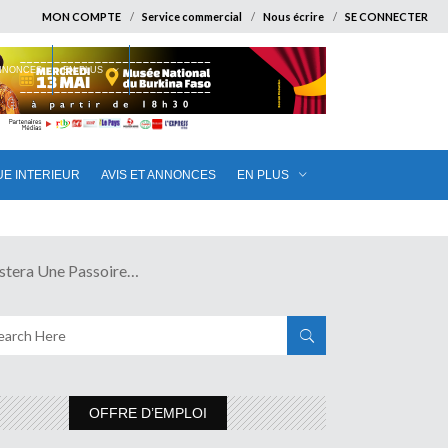
MON COMPTE
Service commercial
Nous écrire
SE CONNECTER
ANNONCES
EN PLUS
UE INTERIEUR
AVIS ET ANNONCES
EN PLUS
era Une Passoire…
OFFRE D’EMPLOI