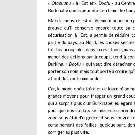
«
Otapuanu
» à l’Est et «
Doofu
» au Centre
Burkinabè que la peur était en train de chan
Mais le monstre est visiblement beaucoup plu
preuve qu’il conserve encore toute sa ca
sécurisation à l’Est, a permis de réduire 
partie du pays, au Nord, les choses sembl
fait beaucoup plus dans la résistance, mais 
mener des actions par à-coups, tend à conf
Burkina. «
Doofu
» qui veut dire déraciner
porter son nom, mais tout porte à croire qu’
à bout de la bête immonde.
Car, le mode opératoire et ce lourd bilan hu
grands moyens pour frapper un grand coup.
qui a surpris plus d’un Burkinabè, eu égard 
pour que nos soldats se laissent surprendre 
zone sous état d’urgence et sous couvre-feu,
certainement des failles quelque part, dont 
corriger au plus vite.