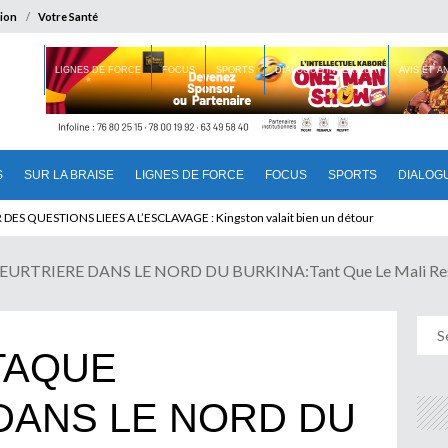
ion
Votre Santé
 BRAISE
LIGNES DE FORCE
FOCUS
SPORTS
DIALOGUE INTERIEUR
AVIS ET 
S
SUR LA BRAISE
LIGNES DE FORCE
FOCUS
SPORTS
DIALOG
T BENINOIS : Quand Patrice quitte le pouvoir sans partir !
TRIERE DANS LE NORD DU BURKINA:Tant Que Le Mali Rest
TAQUE
DANS LE NORD DU